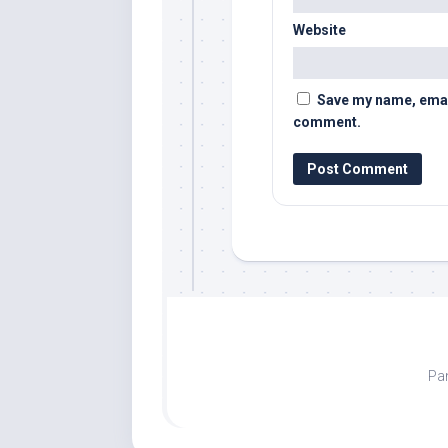
Website
Save my name, email,
comment.
Pan