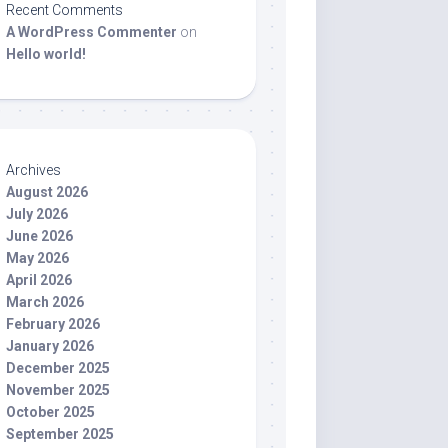
Recent Comments
A WordPress Commenter
on
Hello world!
Archives
August 2026
July 2026
June 2026
May 2026
April 2026
March 2026
February 2026
January 2026
December 2025
November 2025
October 2025
September 2025