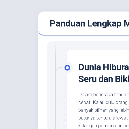
Skip
Panduan Lengkap Ma
to
content
Dunia Hibura
Seru dan Bik
Dalam beberapa tahun te
cepat. Kalau dulu oran
banyak pilihan yang lebi
satunya tentu aja lewa
kalangan pemain dari be