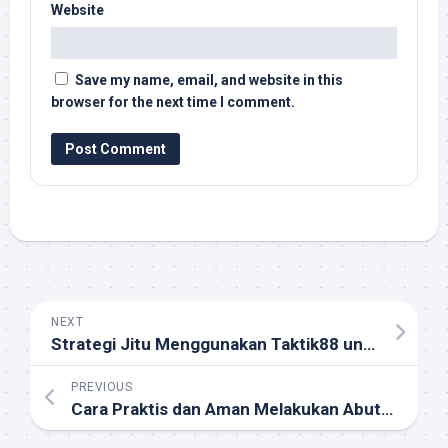
Website
Save my name, email, and website in this
browser for the next time I comment.
NEXT
Strategi Jitu Menggunakan Taktik88 untuk Meningkatkan Peluang Menang Judi Online
PREVIOUS
Cara Praktis dan Aman Melakukan Abutogel Login untuk Akses Akun Judi Online