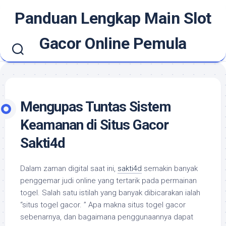
Skip
Panduan Lengkap Main Slot
to
content
Gacor Online Pemula
Mengupas Tuntas Sistem
Keamanan di Situs Gacor
Sakti4d
Dalam zaman digital saat ini,
sakti4d
semakin banyak
penggemar judi online yang tertarik pada permainan
togel. Salah satu istilah yang banyak dibicarakan ialah
“situs togel gacor. ” Apa makna situs togel gacor
sebenarnya, dan bagaimana penggunaannya dapat