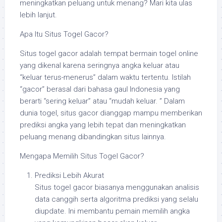
meningkatkan peluang untuk menang? Mari kita ulas
lebih lanjut.
Apa Itu Situs Togel Gacor?
Situs togel gacor adalah tempat bermain togel online
yang dikenal karena seringnya angka keluar atau
“keluar terus-menerus” dalam waktu tertentu. Istilah
“gacor” berasal dari bahasa gaul Indonesia yang
berarti “sering keluar” atau “mudah keluar. ” Dalam
dunia togel, situs gacor dianggap mampu memberikan
prediksi angka yang lebih tepat dan meningkatkan
peluang menang dibandingkan situs lainnya.
Mengapa Memilih Situs Togel Gacor?
Prediksi Lebih Akurat
Situs togel gacor biasanya menggunakan analisis
data canggih serta algoritma prediksi yang selalu
diupdate. Ini membantu pemain memilih angka