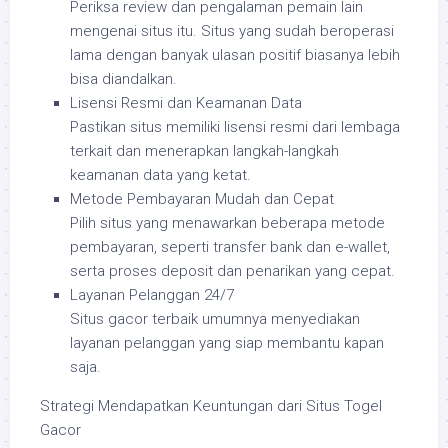
Periksa review dan pengalaman pemain lain
mengenai situs itu. Situs yang sudah beroperasi
lama dengan banyak ulasan positif biasanya lebih
bisa diandalkan.
Lisensi Resmi dan Keamanan Data
Pastikan situs memiliki lisensi resmi dari lembaga
terkait dan menerapkan langkah-langkah
keamanan data yang ketat.
Metode Pembayaran Mudah dan Cepat
Pilih situs yang menawarkan beberapa metode
pembayaran, seperti transfer bank dan e-wallet,
serta proses deposit dan penarikan yang cepat.
Layanan Pelanggan 24/7
Situs gacor terbaik umumnya menyediakan
layanan pelanggan yang siap membantu kapan
saja.
Strategi Mendapatkan Keuntungan dari Situs Togel
Gacor