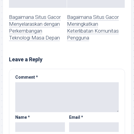
Bagaimana Situs Gacor
Bagaimana Situs Gacor
Menyelaraskan dengan
Meningkatkan
Perkembangan
Keterlibatan Komunitas
Teknologi Masa Depan
Pengguna
Leave a Reply
Comment
*
Name
*
Email
*