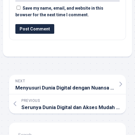
Save my name, email, and website in this
browser for the next time I comment.
NEXT
Menyusuri Dunia Digital dengan Nuansa Hiburan Tanpa Batas
PREVIOUS
Serunya Dunia Digital dan Akses Mudah yang Bikin Betah