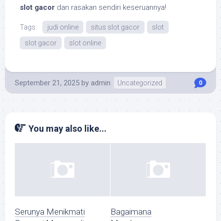
slot gacor
dan rasakan sendiri keseruannya!
Tags:
judi online
situs slot gacor
slot
slot gacor
slot online
September 21, 2025
by
admin
Uncategorized
0
You may also like...
Serunya Menikmati
Bagaimana