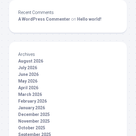
Recent Comments
A WordPress Commenter
on
Hello world!
Archives
August 2026
July 2026
June 2026
May 2026
April 2026
March 2026
February 2026
January 2026
December 2025
November 2025
October 2025
September 2025