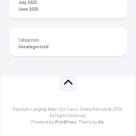
July 2025
June 2025
Categories
Uncategorized
Panduan Lengkap Main Slot Gacor Online Pemula © 2026.
All Rights Reserved.
Powered by
WordPress
. Theme by
Alx
.