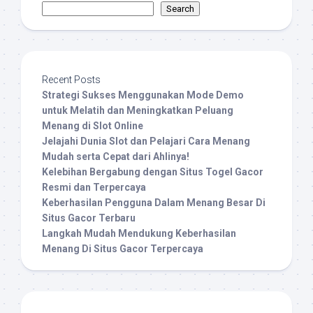
Search
Recent Posts
Strategi Sukses Menggunakan Mode Demo
untuk Melatih dan Meningkatkan Peluang
Menang di Slot Online
Jelajahi Dunia Slot dan Pelajari Cara Menang
Mudah serta Cepat dari Ahlinya!
Kelebihan Bergabung dengan Situs Togel Gacor
Resmi dan Terpercaya
Keberhasilan Pengguna Dalam Menang Besar Di
Situs Gacor Terbaru
Langkah Mudah Mendukung Keberhasilan
Menang Di Situs Gacor Terpercaya