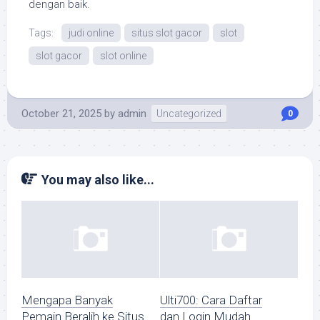
dengan baik.
Tags:
judi online
situs slot gacor
slot
slot gacor
slot online
October 21, 2025
by
admin
Uncategorized
0
You may also like...
Mengapa Banyak
Ulti700: Cara Daftar
Pemain Beralih ke Situs
dan Login Mudah