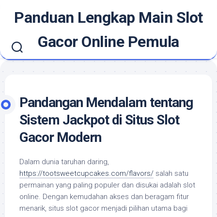
Skip
Panduan Lengkap Main Slot
to
content
Gacor Online Pemula
Pandangan Mendalam tentang
Sistem Jackpot di Situs Slot
Gacor Modern
Dalam dunia taruhan daring,
https://tootsweetcupcakes.com/flavors/
salah satu
permainan yang paling populer dan disukai adalah slot
online. Dengan kemudahan akses dan beragam fitur
menarik, situs slot gacor menjadi pilihan utama bagi