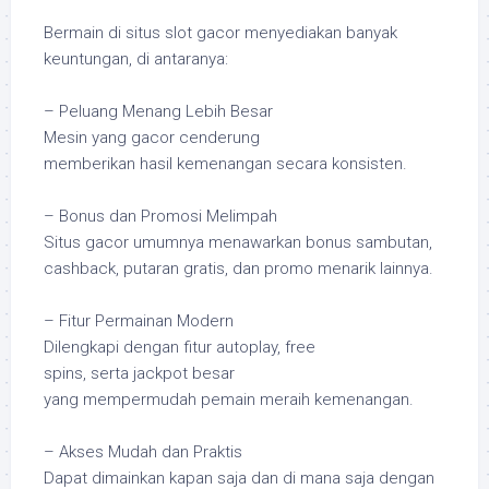
Bermain di situs slot gacor menyediakan banyak
keuntungan, di antaranya:
– Peluang Menang Lebih Besar
Mesin yang gacor cenderung
memberikan hasil kemenangan secara konsisten.
– Bonus dan Promosi Melimpah
Situs gacor umumnya menawarkan bonus sambutan,
cashback, putaran gratis, dan promo menarik lainnya.
– Fitur Permainan Modern
Dilengkapi dengan fitur autoplay, free
spins, serta jackpot besar
yang mempermudah pemain meraih kemenangan.
– Akses Mudah dan Praktis
Dapat dimainkan kapan saja dan di mana saja dengan