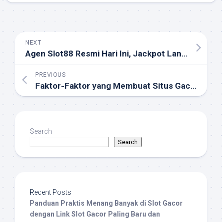
NEXT
Agen Slot88 Resmi Hari Ini, Jackpot Langsung Mendarat!
PREVIOUS
Faktor-Faktor yang Membuat Situs Gacor Menjadi Favorit Banyak Pengguna
Search
Search
Recent Posts
Panduan Praktis Menang Banyak di Slot Gacor
dengan Link Slot Gacor Paling Baru dan