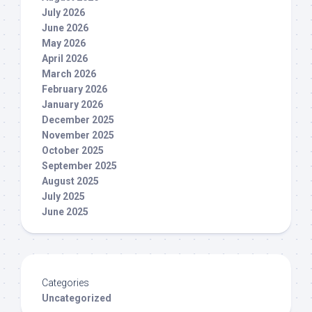
July 2026
June 2026
May 2026
April 2026
March 2026
February 2026
January 2026
December 2025
November 2025
October 2025
September 2025
August 2025
July 2025
June 2025
Categories
Uncategorized