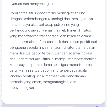
nyaman dan menyenangkan.
Popularitas situs gacor terus meningkat seiring
dengan perkembangan teknologi dan meningkatnya
minat masyarakat terhadap judi online yang
bertanggung jawab. Pemain kini lebih memilih situs
yang menawarkan transparansi dan keadilan dalam
setiap permainan. Reputasi baik dan ulasan positif dari
pengguna sebelumnya menjadi indikator utama dalam
memilih situs gacor terbaik. Dengan adanya inovasi
dan update berkala, situs ini mampu mempertahankan
kepercayaan pemain lama sekaligus menarik pemain
baru. Memilih situs gacor yang terpercaya adalah
langkah penting untuk memastikan pengalaman
bermain yang aman, menguntungkan, dan
menyenangkan.