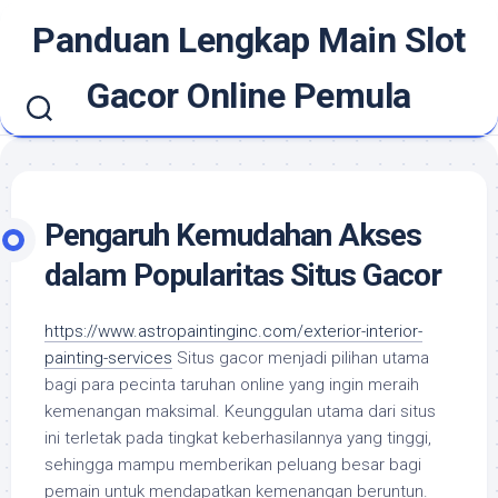
Skip
Panduan Lengkap Main Slot
to
content
Gacor Online Pemula
Pengaruh Kemudahan Akses
dalam Popularitas Situs Gacor
https://www.astropaintinginc.com/exterior-interior-
painting-services
Situs gacor menjadi pilihan utama
bagi para pecinta taruhan online yang ingin meraih
kemenangan maksimal. Keunggulan utama dari situs
ini terletak pada tingkat keberhasilannya yang tinggi,
sehingga mampu memberikan peluang besar bagi
pemain untuk mendapatkan kemenangan beruntun.