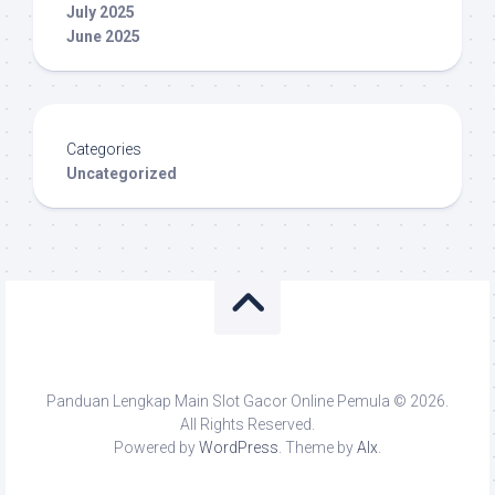
July 2025
June 2025
Categories
Uncategorized
Panduan Lengkap Main Slot Gacor Online Pemula © 2026.
All Rights Reserved.
Powered by
WordPress
. Theme by
Alx
.