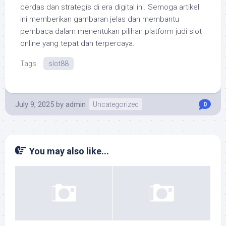
cerdas dan strategis di era digital ini. Semoga artikel
ini memberikan gambaran jelas dan membantu
pembaca dalam menentukan pilihan platform judi slot
online yang tepat dan terpercaya.
Tags:
slot88
July 9, 2025
by
admin
Uncategorized
0
You may also like...