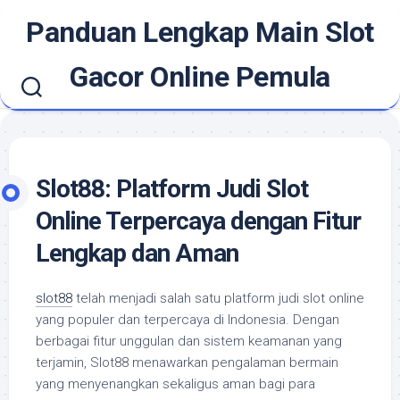
Skip
Panduan Lengkap Main Slot
to
content
Gacor Online Pemula
Slot88: Platform Judi Slot
Online Terpercaya dengan Fitur
Lengkap dan Aman
slot88
telah menjadi salah satu platform judi slot online
yang populer dan terpercaya di Indonesia. Dengan
berbagai fitur unggulan dan sistem keamanan yang
terjamin, Slot88 menawarkan pengalaman bermain
yang menyenangkan sekaligus aman bagi para