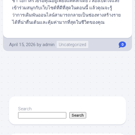
ช้า โอกาสรวยรอคุณอยู่เพียงแค่คลิกเดียว ลองเปิดใจและ
เข้าร่วมสนุกกับเว็บไซต์ที่ดีที่สุดในตอนนี้ แล้วคุณจะรู้
ว่าการเดิมพันออนไลน์สามารถกลายเป็นช่องทางสร้างราย
ได้ที่น่าตื่นเต้นและคุ้มค่ามากที่สุดในชีวิตของคุณ
April 15, 2026
by
admin
Uncategorized
0
Search
Search