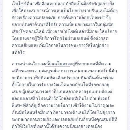
เว็บไซต์ที่น่าเชื่อถือและปลอดภัยถือเป็นสิ่งสำคัญอย่างยิ่ง
เพื่อให้ประสบการณ์การเล่นเป็นไปอย่างราบรื่นและไม่ต้อง
กังวลเรื่องความปลอดภัย การค้นหา “สล็อตเว็บตรง” จึง
กลายเป็นคำค้นหาที่ได้รับความนิยมอย่างมากในกลุ่มนัก
เสี่ยงโชคออนไลน์ เนื่องจากเว็บไซต์เหล่านี้มักจะให้บริการ
โดยตรงจากผู้ให้บริการโดยไม่ผ่านเอเย่นต์ ซึ่งช่วยลด
ความเสี่ยงและเพิ่มโอกาสในการชนะรางวัลใหญ่อย่าง
แท้จริง
ความน่าสนใจของ
สล็อตเว็บตรง
อยู่ที่ระบบเกมที่มีความ
เสถียรและความสมบูรณ์แบบ การเล่นบนแพลตฟอร์มนี้มัก
จะมีภาพกราฟิกที่คมชัด เสียงประกอบที่น่าตื่นเต้น พร้อม
ทั้งโอกาสในการรับรางวัลแจ็คพอตก้อนโตที่รอคอยอยู่
เสมอ ผู้เล่นสามารถเข้าถึงเกมหลากหลายรูปแบบ ตั้งแต่
สล็อตคลาสสิกไปจนถึงวิดีโอสล็อตที่เต็มไปด้วยฟีเจอร์
พิเศษ ที่สำคัญคือความง่ายในการเข้าใช้งาน ไม่ว่าคุณจะ
เป็นมือใหม่หรือมือเก๋า ก็สามารถเข้าเล่นได้โดยไม่ยุ่งยาก
ระบบฝากถอนรวดเร็วและปลอดภัยเป็นอีกหนึ่งคุณสมบัติที่
ทำให้เว็บไซต์เหล่านี้ได้รับความนิยมอย่างต่อเนื่อง