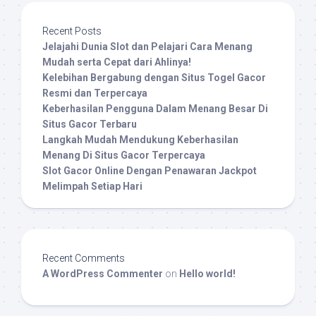
Recent Posts
Jelajahi Dunia Slot dan Pelajari Cara Menang
Mudah serta Cepat dari Ahlinya!
Kelebihan Bergabung dengan Situs Togel Gacor
Resmi dan Terpercaya
Keberhasilan Pengguna Dalam Menang Besar Di
Situs Gacor Terbaru
Langkah Mudah Mendukung Keberhasilan
Menang Di Situs Gacor Terpercaya
Slot Gacor Online Dengan Penawaran Jackpot
Melimpah Setiap Hari
Recent Comments
A WordPress Commenter
on
Hello world!