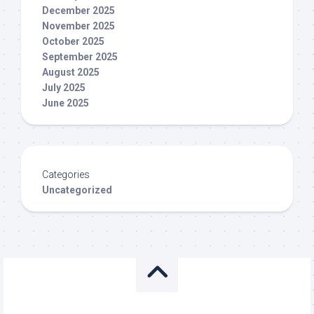
December 2025
November 2025
October 2025
September 2025
August 2025
July 2025
June 2025
Categories
Uncategorized