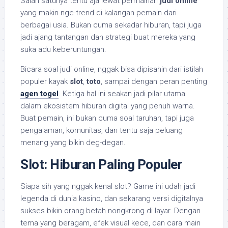
Salah satunya tentu aja lewat permainan
judi online
yang makin nge-trend di kalangan pemain dari
berbagai usia. Bukan cuma sekadar hiburan, tapi juga
jadi ajang tantangan dan strategi buat mereka yang
suka adu keberuntungan.
Bicara soal judi online, nggak bisa dipisahin dari istilah
populer kayak
slot
,
toto
, sampai dengan peran penting
agen togel
. Ketiga hal ini seakan jadi pilar utama
dalam ekosistem hiburan digital yang penuh warna.
Buat pemain, ini bukan cuma soal taruhan, tapi juga
pengalaman, komunitas, dan tentu saja peluang
menang yang bikin deg-degan.
Slot: Hiburan Paling Populer
Siapa sih yang nggak kenal slot? Game ini udah jadi
legenda di dunia kasino, dan sekarang versi digitalnya
sukses bikin orang betah nongkrong di layar. Dengan
tema yang beragam, efek visual kece, dan cara main