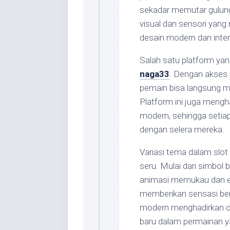
sekadar memutar gulun
visual dan sensori yan
desain modern dan intera
Salah satu platform yan
naga33
. Dengan akses
pemain bisa langsung me
Platform ini juga mengha
modern, sehingga seti
dengan selera mereka.
Variasi tema dalam slo
seru. Mulai dari simbol 
animasi memukau dan ef
memberikan sensasi ber
modern menghadirkan ce
baru dalam permainan 