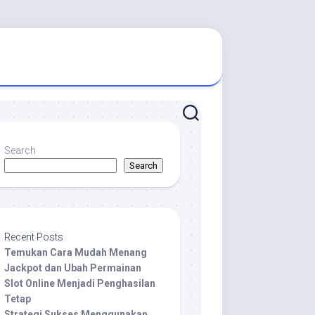
Search
Search
Recent Posts
Temukan Cara Mudah Menang
Jackpot dan Ubah Permainan
Slot Online Menjadi Penghasilan
Tetap
Strategi Sukses Menggunakan