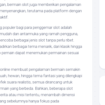
gan, bermain slot juga memberikan pengalaman
g menyenangkan, terutama pada platform dengan
ktif.
g populer bagi para penggemar slot adalah
 mudah dan antarmuka yang ramah pengguna,
ncoba berbagai jenis slot tanpa perlu ribet.
dirkan berbagai tema menarik, dari klasik hingga
ap pemain dapat menemukan permainan sesuai
t online membuat pengalaman bermain semakin
buah, hewan, hingga tema fantasi yang dilengkapi
ek suara realistis, semua dirancang untuk
main yang berbeda. Bahkan, beberapa slot
rita atau misi tertentu, menambah dimensi
yang sebelumnya hanya fokus pada