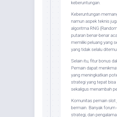
keberuntungan.
Keberuntungan memang m
namun aspek teknis juga
algoritma RNG (Random
putaran benar-benar aca
memiliki peluang yang 
yang tidak selalu ditemuk
Selain itu, fitur bonus d
Pemain dapat menikmati f
yang meningkatkan pote
strategi yang tepat bi
sekaligus menambah pe
Komunitas pemain slot 
bermain. Banyak forum d
strategi, dan pengalama