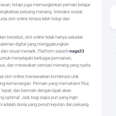
san, tetapi juga memungkinkan pemain belajar
ningkatkan peluang menang. Interaksi sosial
ia slot online terasa lebih hidup dan
 tersebut, slot online tidak hanya sekadar
ngalaman digital yang menggabungkan
 dan visual menarik. Platform seperti
naga33
tuk menjelajahi berbagai permainan,
nus, dan merasakan sensasi menang yang nyata.
ia slot online menawarkan kombinasi unik
uang kemenangan. Pemain yang memahami fitur,
tepat, dan bermain dengan bijak akan
 optimal. Jadi, bagi siapa pun yang ingin
ni adalah dunia yang penuh kejutan dan peluang