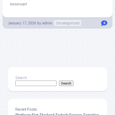
keseruan!
January 17, 2026
by
admin
Uncategorized
0
Search
Search
Recent Posts