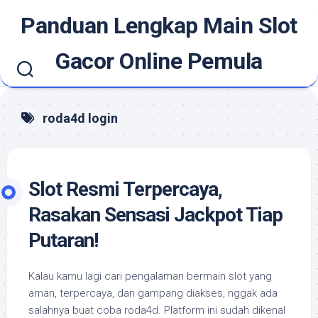
Skip
Panduan Lengkap Main Slot
to
content
Gacor Online Pemula
roda4d login
Slot Resmi Terpercaya,
Rasakan Sensasi Jackpot Tiap
Putaran!
Kalau kamu lagi cari pengalaman bermain slot yang
aman, terpercaya, dan gampang diakses, nggak ada
salahnya buat coba roda4d. Platform ini sudah dikenal