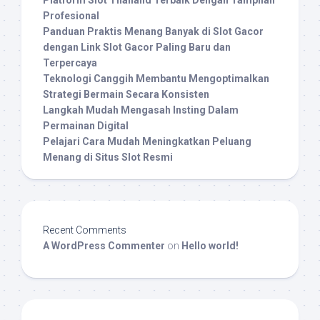
Platform Slot Thailand Terbaik Dengan Tampilan
Profesional
Panduan Praktis Menang Banyak di Slot Gacor
dengan Link Slot Gacor Paling Baru dan
Terpercaya
Teknologi Canggih Membantu Mengoptimalkan
Strategi Bermain Secara Konsisten
Langkah Mudah Mengasah Insting Dalam
Permainan Digital
Pelajari Cara Mudah Meningkatkan Peluang
Menang di Situs Slot Resmi
Recent Comments
A WordPress Commenter
on
Hello world!