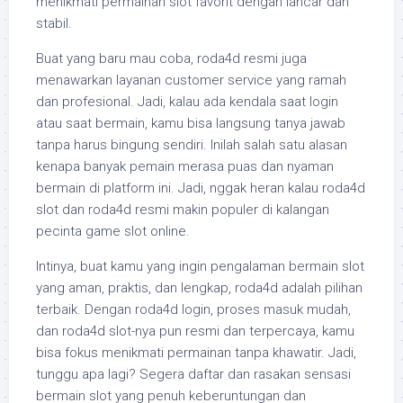
menikmati permainan slot favorit dengan lancar dan
stabil.
Buat yang baru mau coba, roda4d resmi juga
menawarkan layanan customer service yang ramah
dan profesional. Jadi, kalau ada kendala saat login
atau saat bermain, kamu bisa langsung tanya jawab
tanpa harus bingung sendiri. Inilah salah satu alasan
kenapa banyak pemain merasa puas dan nyaman
bermain di platform ini. Jadi, nggak heran kalau roda4d
slot dan roda4d resmi makin populer di kalangan
pecinta game slot online.
Intinya, buat kamu yang ingin pengalaman bermain slot
yang aman, praktis, dan lengkap, roda4d adalah pilihan
terbaik. Dengan roda4d login, proses masuk mudah,
dan roda4d slot-nya pun resmi dan terpercaya, kamu
bisa fokus menikmati permainan tanpa khawatir. Jadi,
tunggu apa lagi? Segera daftar dan rasakan sensasi
bermain slot yang penuh keberuntungan dan