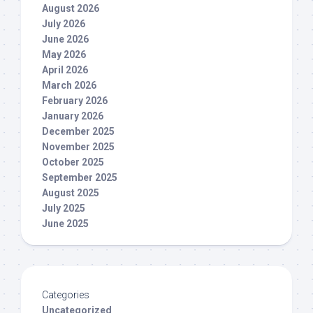
August 2026
July 2026
June 2026
May 2026
April 2026
March 2026
February 2026
January 2026
December 2025
November 2025
October 2025
September 2025
August 2025
July 2025
June 2025
Categories
Uncategorized