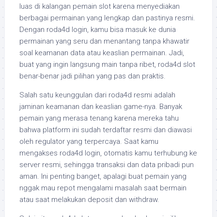
luas di kalangan pemain slot karena menyediakan
berbagai permainan yang lengkap dan pastinya resmi.
Dengan roda4d login, kamu bisa masuk ke dunia
permainan yang seru dan menantang tanpa khawatir
soal keamanan data atau keaslian permainan. Jadi,
buat yang ingin langsung main tanpa ribet, roda4d slot
benar-benar jadi pilihan yang pas dan praktis.
Salah satu keunggulan dari roda4d resmi adalah
jaminan keamanan dan keaslian game-nya. Banyak
pemain yang merasa tenang karena mereka tahu
bahwa platform ini sudah terdaftar resmi dan diawasi
oleh regulator yang terpercaya. Saat kamu
mengakses roda4d login, otomatis kamu terhubung ke
server resmi, sehingga transaksi dan data pribadi pun
aman. Ini penting banget, apalagi buat pemain yang
nggak mau repot mengalami masalah saat bermain
atau saat melakukan deposit dan withdraw.