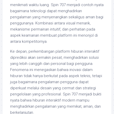
menikmati waktu luang. Spin 707 menjadi contoh nyata
bagaimana teknologi dapat menghadirkan
pengalaman yang menyenangkan sekaligus aman bagi
penggunanya. Kombinasi antara visual menarik,
mekanisme permainan intuitif, dan perhatian pada
aspek keamanan membuat platform ini menonjol di
antara kompetitornya.
Ke depan, perkembangan platform hiburan interaktif
diprediksi akan semakin pesat, menghadirkan solusi
yang lebih canggih dan personal bagi pengguna.
Fenomena ini menegaskan bahwa inovasi dalam
hiburan tidak hanya berkutat pada aspek teknis, tetapi
juga bagaimana pengalaman pengguna dapat
diperkuat melalui desain yang cermat dan strategi
pengelolaan yang profesional. Spin 707 menjadi bukti
nyata bahwa hiburan interaktif modern mampu
menghadirkan pengalaman yang memikat, aman, dan
berkelanjutan.