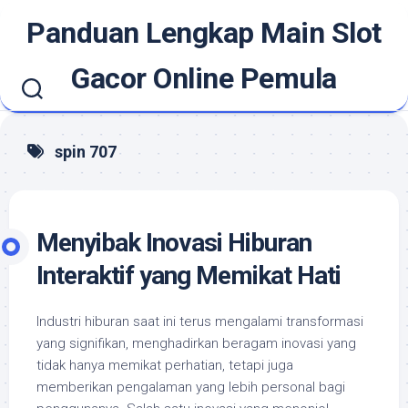
Skip
Panduan Lengkap Main Slot
to
content
Gacor Online Pemula
spin 707
Menyibak Inovasi Hiburan
Interaktif yang Memikat Hati
Industri hiburan saat ini terus mengalami transformasi
yang signifikan, menghadirkan beragam inovasi yang
tidak hanya memikat perhatian, tetapi juga
memberikan pengalaman yang lebih personal bagi