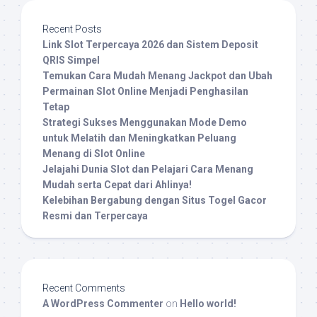
Recent Posts
Link Slot Terpercaya 2026 dan Sistem Deposit
QRIS Simpel
Temukan Cara Mudah Menang Jackpot dan Ubah
Permainan Slot Online Menjadi Penghasilan
Tetap
Strategi Sukses Menggunakan Mode Demo
untuk Melatih dan Meningkatkan Peluang
Menang di Slot Online
Jelajahi Dunia Slot dan Pelajari Cara Menang
Mudah serta Cepat dari Ahlinya!
Kelebihan Bergabung dengan Situs Togel Gacor
Resmi dan Terpercaya
Recent Comments
A WordPress Commenter
on
Hello world!