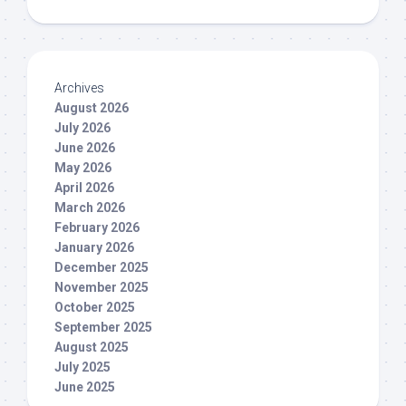
Archives
August 2026
July 2026
June 2026
May 2026
April 2026
March 2026
February 2026
January 2026
December 2025
November 2025
October 2025
September 2025
August 2025
July 2025
June 2025