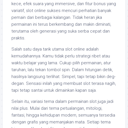
kece, efek suara yang immersive, dan fitur bonus yang
variatif, slot online sukses mencuri perhatian banyak
pemain dari berbagai kalangan. Tidak heran jika
permainan ini terus berkembang dan makin diminati,
terutama oleh generasi yang suka serba cepat dan
praktis.
Salah satu daya tarik utama slot online adalah
kemudahannya. Kamu tidak perlu strategi ribet atau
waktu belajar yang lama. Cukup pilih permainan, atur
taruhan, lalu tekan tombol spin. Dalam hitungan detik,
hasilnya langsung terlihat. Simpel, tapi tetap bikin deg-
degan. Sensasi inilah yang membuat slot terasa nagih,
tapi tetap santai untuk dimainkan kapan saja.
Selain itu, variasi tema dalam permainan slot juga jadi
nilai plus. Mulai dari tema petualangan, mitologi,
fantasi, hingga kehidupan modern, semuanya tersedia
dengan grafis yang memanjakan mata. Setiap tema