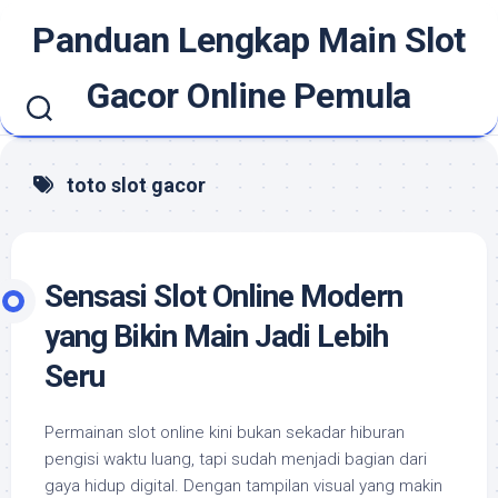
Skip
Panduan Lengkap Main Slot
to
content
Gacor Online Pemula
toto slot gacor
Sensasi Slot Online Modern
yang Bikin Main Jadi Lebih
Seru
Permainan slot online kini bukan sekadar hiburan
pengisi waktu luang, tapi sudah menjadi bagian dari
gaya hidup digital. Dengan tampilan visual yang makin