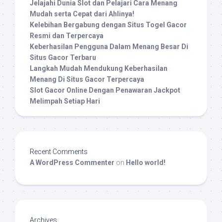
Jelajahi Dunia Slot dan Pelajari Cara Menang
Mudah serta Cepat dari Ahlinya!
Kelebihan Bergabung dengan Situs Togel Gacor
Resmi dan Terpercaya
Keberhasilan Pengguna Dalam Menang Besar Di
Situs Gacor Terbaru
Langkah Mudah Mendukung Keberhasilan
Menang Di Situs Gacor Terpercaya
Slot Gacor Online Dengan Penawaran Jackpot
Melimpah Setiap Hari
Recent Comments
A WordPress Commenter
on
Hello world!
Archives