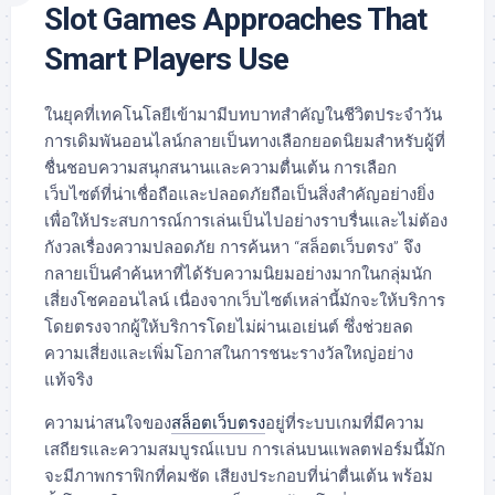
Slot Games Approaches That
Smart Players Use
ในยุคที่เทคโนโลยีเข้ามามีบทบาทสำคัญในชีวิตประจำวัน
การเดิมพันออนไลน์กลายเป็นทางเลือกยอดนิยมสำหรับผู้ที่
ชื่นชอบความสนุกสนานและความตื่นเต้น การเลือก
เว็บไซต์ที่น่าเชื่อถือและปลอดภัยถือเป็นสิ่งสำคัญอย่างยิ่ง
เพื่อให้ประสบการณ์การเล่นเป็นไปอย่างราบรื่นและไม่ต้อง
กังวลเรื่องความปลอดภัย การค้นหา “สล็อตเว็บตรง” จึง
กลายเป็นคำค้นหาที่ได้รับความนิยมอย่างมากในกลุ่มนัก
เสี่ยงโชคออนไลน์ เนื่องจากเว็บไซต์เหล่านี้มักจะให้บริการ
โดยตรงจากผู้ให้บริการโดยไม่ผ่านเอเย่นต์ ซึ่งช่วยลด
ความเสี่ยงและเพิ่มโอกาสในการชนะรางวัลใหญ่อย่าง
แท้จริง
ความน่าสนใจของ
สล็อตเว็บตรง
อยู่ที่ระบบเกมที่มีความ
เสถียรและความสมบูรณ์แบบ การเล่นบนแพลตฟอร์มนี้มัก
จะมีภาพกราฟิกที่คมชัด เสียงประกอบที่น่าตื่นเต้น พร้อม