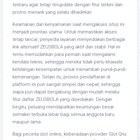
terbaru agar tetap terupdate dengan fitur terkini dan
promo menarik yang selalu dihadirkan.
Keamanan dan kenyamanan saat mengakses situs ini
menjadi prioritas utama. Untuk memastikan akses
tetap lancar, penyedia layanan menyediakan berbagai
link alternatif ZEUSBOLA yang aktif dan stabil. Hal ini
tentu memudahkan para pemain saat mengalami
kendala teknis, sehingga mereka tidak perlu khawatir
kehilangan kesempatan untuk menambah pundi-pundi
kemenangan. Selain itu, proses pendaftaran di
platform ini pun sangat simpel dan cepat, sehingga
siapa pun dapat bergabung dengan mudah melalui
fitur daftar ZEUSBOLA yang disediakan. Dengan
begitu, peluang mendapatkan keuntungan besar
semakin terbuka lebar bagi semua anggota baru
maupun lama.
Bagi pecinta slot online, keberadaan provider Slot Qris