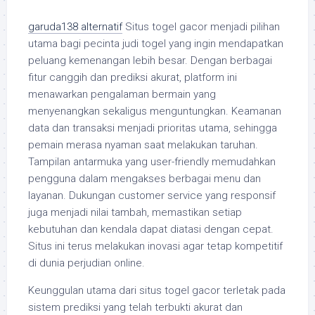
garuda138 alternatif
Situs togel gacor menjadi pilihan
utama bagi pecinta judi togel yang ingin mendapatkan
peluang kemenangan lebih besar. Dengan berbagai
fitur canggih dan prediksi akurat, platform ini
menawarkan pengalaman bermain yang
menyenangkan sekaligus menguntungkan. Keamanan
data dan transaksi menjadi prioritas utama, sehingga
pemain merasa nyaman saat melakukan taruhan.
Tampilan antarmuka yang user-friendly memudahkan
pengguna dalam mengakses berbagai menu dan
layanan. Dukungan customer service yang responsif
juga menjadi nilai tambah, memastikan setiap
kebutuhan dan kendala dapat diatasi dengan cepat.
Situs ini terus melakukan inovasi agar tetap kompetitif
di dunia perjudian online.
Keunggulan utama dari situs togel gacor terletak pada
sistem prediksi yang telah terbukti akurat dan