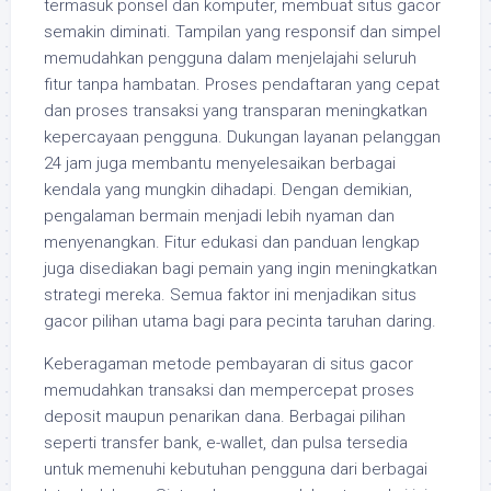
termasuk ponsel dan komputer, membuat situs gacor
semakin diminati. Tampilan yang responsif dan simpel
memudahkan pengguna dalam menjelajahi seluruh
fitur tanpa hambatan. Proses pendaftaran yang cepat
dan proses transaksi yang transparan meningkatkan
kepercayaan pengguna. Dukungan layanan pelanggan
24 jam juga membantu menyelesaikan berbagai
kendala yang mungkin dihadapi. Dengan demikian,
pengalaman bermain menjadi lebih nyaman dan
menyenangkan. Fitur edukasi dan panduan lengkap
juga disediakan bagi pemain yang ingin meningkatkan
strategi mereka. Semua faktor ini menjadikan situs
gacor pilihan utama bagi para pecinta taruhan daring.
Keberagaman metode pembayaran di situs gacor
memudahkan transaksi dan mempercepat proses
deposit maupun penarikan dana. Berbagai pilihan
seperti transfer bank, e-wallet, dan pulsa tersedia
untuk memenuhi kebutuhan pengguna dari berbagai