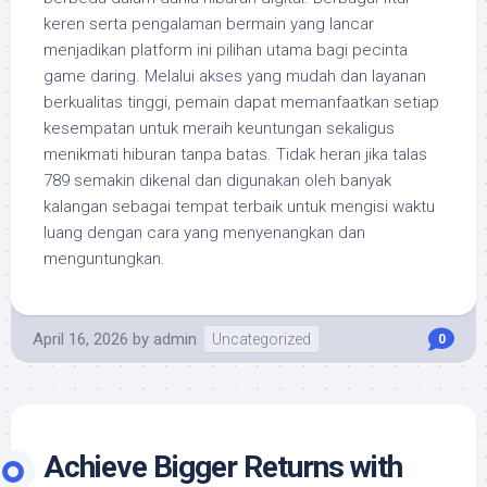
keren serta pengalaman bermain yang lancar
menjadikan platform ini pilihan utama bagi pecinta
game daring. Melalui akses yang mudah dan layanan
berkualitas tinggi, pemain dapat memanfaatkan setiap
kesempatan untuk meraih keuntungan sekaligus
menikmati hiburan tanpa batas. Tidak heran jika talas
789 semakin dikenal dan digunakan oleh banyak
kalangan sebagai tempat terbaik untuk mengisi waktu
luang dengan cara yang menyenangkan dan
menguntungkan.
April 16, 2026
by
admin
Uncategorized
0
Achieve Bigger Returns with