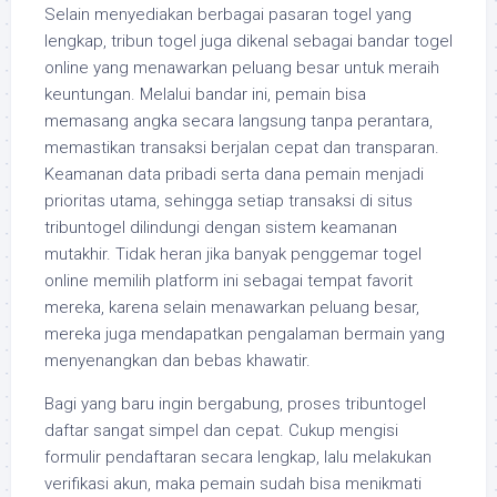
Selain menyediakan berbagai pasaran togel yang
lengkap, tribun togel juga dikenal sebagai bandar togel
online yang menawarkan peluang besar untuk meraih
keuntungan. Melalui bandar ini, pemain bisa
memasang angka secara langsung tanpa perantara,
memastikan transaksi berjalan cepat dan transparan.
Keamanan data pribadi serta dana pemain menjadi
prioritas utama, sehingga setiap transaksi di situs
tribuntogel dilindungi dengan sistem keamanan
mutakhir. Tidak heran jika banyak penggemar togel
online memilih platform ini sebagai tempat favorit
mereka, karena selain menawarkan peluang besar,
mereka juga mendapatkan pengalaman bermain yang
menyenangkan dan bebas khawatir.
Bagi yang baru ingin bergabung, proses tribuntogel
daftar sangat simpel dan cepat. Cukup mengisi
formulir pendaftaran secara lengkap, lalu melakukan
verifikasi akun, maka pemain sudah bisa menikmati