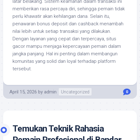
latar belakang. Sistem keamanan dalam transaksi ini
memberikan rasa percaya diri, sehingga pemain tidak
perlu khawatir akan kehilangan dana. Selain itu,
penawaran bonus deposit dan cashback menambah
nilai lebih untuk setiap transaksi yang dilakukan.
Dengan layanan yang cepat dan terpercaya, situs
gacor mampu menjaga kepercayaan pemain dalam
jangka panjang. Hal ini penting dalam membangun
komunitas yang solid dan loyal terhadap platform
tersebut.
April 15, 2026
by
admin
Uncategorized
0
Temukan Teknik Rahasia
Pemain Profesional di Bandar