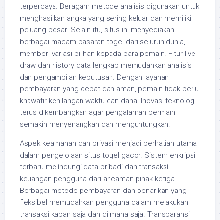
terpercaya. Beragam metode analisis digunakan untuk
menghasilkan angka yang sering keluar dan memiliki
peluang besar. Selain itu, situs ini menyediakan
berbagai macam pasaran togel dari seluruh dunia,
memberi variasi pilihan kepada para pemain. Fitur live
draw dan history data lengkap memudahkan analisis
dan pengambilan keputusan. Dengan layanan
pembayaran yang cepat dan aman, pemain tidak perlu
khawatir kehilangan waktu dan dana. Inovasi teknologi
terus dikembangkan agar pengalaman bermain
semakin menyenangkan dan menguntungkan.
Aspek keamanan dan privasi menjadi perhatian utama
dalam pengelolaan situs togel gacor. Sistem enkripsi
terbaru melindungi data pribadi dan transaksi
keuangan pengguna dari ancaman pihak ketiga.
Berbagai metode pembayaran dan penarikan yang
fleksibel memudahkan pengguna dalam melakukan
transaksi kapan saja dan di mana saja. Transparansi