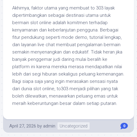
Akhirnya, faktor utama yang membuat to 303 layak
dipertimbangkan sebagai destinasi utama untuk
bermain slot online adalah komitmen terhadap
kenyamanan dan keberlanjutan pengguna. Berbagai
fitur pendukung seperti mode demo, tutorial lengkap,
dan layanan live chat membuat pengalaman bermain
semakin menyenangkan dan edukatif. Tidak heran jika
banyak penggemar judi daring mulai beralih ke
platform ini karena mereka merasa mendapatkan nilai
lebih dari segi hiburan sekaligus peluang kemenangan.
Bagi siapa saja yang ingin merasakan sensasi nyata
dari dunia slot online, to303 menjadi pilihan yang tak
boleh dilewatkan, menawarkan peluang emas untuk
meraih keberuntungan besar dalam setiap putaran.
April 27, 2026
by
admin
Uncategorized
0