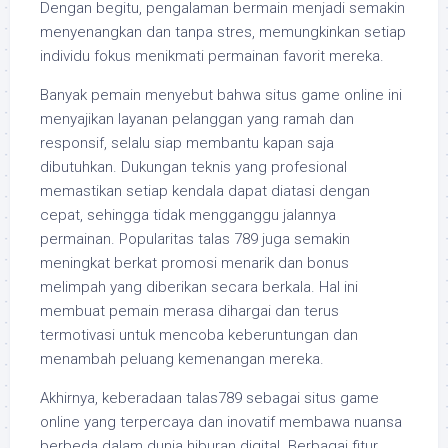
Dengan begitu, pengalaman bermain menjadi semakin
menyenangkan dan tanpa stres, memungkinkan setiap
individu fokus menikmati permainan favorit mereka.
Banyak pemain menyebut bahwa situs game online ini
menyajikan layanan pelanggan yang ramah dan
responsif, selalu siap membantu kapan saja
dibutuhkan. Dukungan teknis yang profesional
memastikan setiap kendala dapat diatasi dengan
cepat, sehingga tidak mengganggu jalannya
permainan. Popularitas talas 789 juga semakin
meningkat berkat promosi menarik dan bonus
melimpah yang diberikan secara berkala. Hal ini
membuat pemain merasa dihargai dan terus
termotivasi untuk mencoba keberuntungan dan
menambah peluang kemenangan mereka.
Akhirnya, keberadaan talas789 sebagai situs game
online yang terpercaya dan inovatif membawa nuansa
berbeda dalam dunia hiburan digital. Berbagai fitur