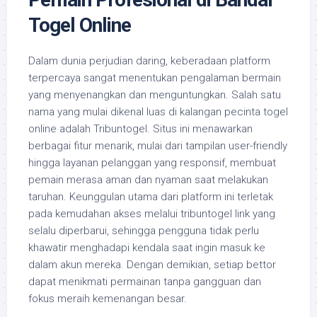
Togel Online
Dalam dunia perjudian daring, keberadaan platform
terpercaya sangat menentukan pengalaman bermain
yang menyenangkan dan menguntungkan. Salah satu
nama yang mulai dikenal luas di kalangan pecinta togel
online adalah Tribuntogel. Situs ini menawarkan
berbagai fitur menarik, mulai dari tampilan user-friendly
hingga layanan pelanggan yang responsif, membuat
pemain merasa aman dan nyaman saat melakukan
taruhan. Keunggulan utama dari platform ini terletak
pada kemudahan akses melalui tribuntogel link yang
selalu diperbarui, sehingga pengguna tidak perlu
khawatir menghadapi kendala saat ingin masuk ke
dalam akun mereka. Dengan demikian, setiap bettor
dapat menikmati permainan tanpa gangguan dan
fokus meraih kemenangan besar.