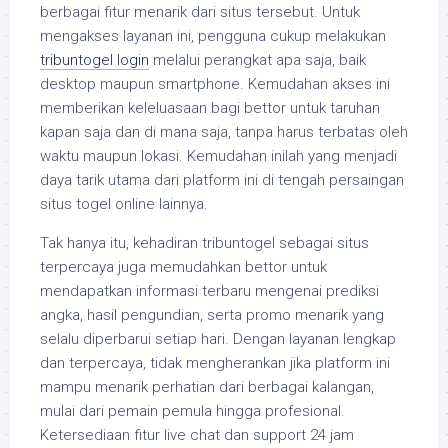
berbagai fitur menarik dari situs tersebut. Untuk
mengakses layanan ini, pengguna cukup melakukan
tribuntogel login
melalui perangkat apa saja, baik
desktop maupun smartphone. Kemudahan akses ini
memberikan keleluasaan bagi bettor untuk taruhan
kapan saja dan di mana saja, tanpa harus terbatas oleh
waktu maupun lokasi. Kemudahan inilah yang menjadi
daya tarik utama dari platform ini di tengah persaingan
situs togel online lainnya.
Tak hanya itu, kehadiran tribuntogel sebagai situs
terpercaya juga memudahkan bettor untuk
mendapatkan informasi terbaru mengenai prediksi
angka, hasil pengundian, serta promo menarik yang
selalu diperbarui setiap hari. Dengan layanan lengkap
dan terpercaya, tidak mengherankan jika platform ini
mampu menarik perhatian dari berbagai kalangan,
mulai dari pemain pemula hingga profesional.
Ketersediaan fitur live chat dan support 24 jam