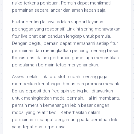
risiko terkena penipuan. Pemain dapat menikmati
permainan secara lancar dan aman kapan saja.
Faktor penting lainnya adalah support layanan
pelanggan yang responsif. Link ini sering menawarkan
fitur live chat dan panduan lengkap untuk pemula.
Dengan begitu, pemain dapat memahami setiap fitur
permainan dan meningkatkan peluang menang besar.
Konsistensi dalam perbaruan game juga memastikan
pengalaman bermain tetap menyenangkan.
Akses melalui link toto slot mudah menang juga
memberikan keuntungan bonus dan promosi menarik.
Bonus deposit dan free spin sering kali ditawarkan
untuk meningkatkan modal bermain. Hal ini membantu
pemain meraih kemenangan lebih besar dengan
modal yang relatif kecil. Keberhasilan dalam
permainan ini sangat bergantung pada pemilihan link
yang tepat dan terpercaya.