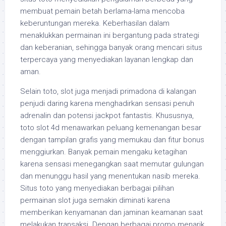
membuat pemain betah berlama-lama mencoba
keberuntungan mereka. Keberhasilan dalam
menaklukkan permainan ini bergantung pada strategi
dan keberanian, sehingga banyak orang mencari situs
terpercaya yang menyediakan layanan lengkap dan
aman.
Selain toto, slot juga menjadi primadona di kalangan
penjudi daring karena menghadirkan sensasi penuh
adrenalin dan potensi jackpot fantastis. Khususnya,
toto slot 4d menawarkan peluang kemenangan besar
dengan tampilan grafis yang memukau dan fitur bonus
menggiurkan. Banyak pemain mengaku ketagihan
karena sensasi menegangkan saat memutar gulungan
dan menunggu hasil yang menentukan nasib mereka.
Situs toto yang menyediakan berbagai pilihan
permainan slot juga semakin diminati karena
memberikan kenyamanan dan jaminan keamanan saat
melakukan transaksi. Dengan berbagai promo menarik,