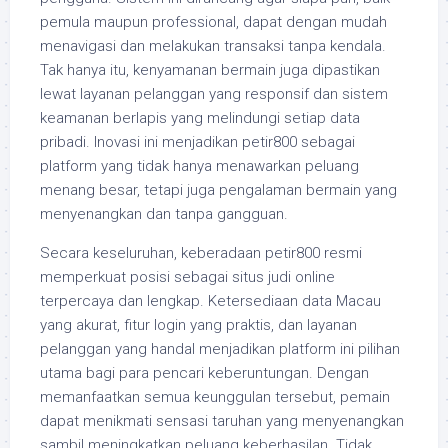
pemula maupun professional, dapat dengan mudah
menavigasi dan melakukan transaksi tanpa kendala.
Tak hanya itu, kenyamanan bermain juga dipastikan
lewat layanan pelanggan yang responsif dan sistem
keamanan berlapis yang melindungi setiap data
pribadi. Inovasi ini menjadikan petir800 sebagai
platform yang tidak hanya menawarkan peluang
menang besar, tetapi juga pengalaman bermain yang
menyenangkan dan tanpa gangguan.
Secara keseluruhan, keberadaan petir800 resmi
memperkuat posisi sebagai situs judi online
terpercaya dan lengkap. Ketersediaan data Macau
yang akurat, fitur login yang praktis, dan layanan
pelanggan yang handal menjadikan platform ini pilihan
utama bagi para pencari keberuntungan. Dengan
memanfaatkan semua keunggulan tersebut, pemain
dapat menikmati sensasi taruhan yang menyenangkan
sambil meningkatkan peluang keberhasilan. Tidak