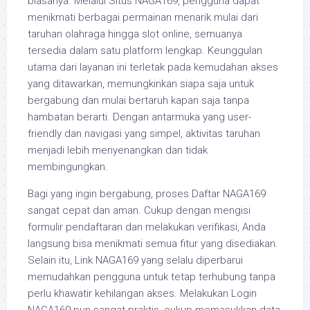
biasanya. Melalui Situs NAGA169, pengguna dapat
menikmati berbagai permainan menarik mulai dari
taruhan olahraga hingga slot online, semuanya
tersedia dalam satu platform lengkap. Keunggulan
utama dari layanan ini terletak pada kemudahan akses
yang ditawarkan, memungkinkan siapa saja untuk
bergabung dan mulai bertaruh kapan saja tanpa
hambatan berarti. Dengan antarmuka yang user-
friendly dan navigasi yang simpel, aktivitas taruhan
menjadi lebih menyenangkan dan tidak
membingungkan.
Bagi yang ingin bergabung, proses Daftar NAGA169
sangat cepat dan aman. Cukup dengan mengisi
formulir pendaftaran dan melakukan verifikasi, Anda
langsung bisa menikmati semua fitur yang disediakan.
Selain itu, Link NAGA169 yang selalu diperbarui
memudahkan pengguna untuk tetap terhubung tanpa
perlu khawatir kehilangan akses. Melakukan Login