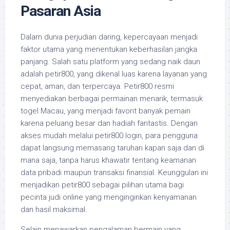
Pasaran Asia
Dalam dunia perjudian daring, kepercayaan menjadi
faktor utama yang menentukan keberhasilan jangka
panjang. Salah satu platform yang sedang naik daun
adalah petir800, yang dikenal luas karena layanan yang
cepat, aman, dan terpercaya. Petir800 resmi
menyediakan berbagai permainan menarik, termasuk
togel Macau, yang menjadi favorit banyak pemain
karena peluang besar dan hadiah fantastis. Dengan
akses mudah melalui petir800 login, para pengguna
dapat langsung memasang taruhan kapan saja dan di
mana saja, tanpa harus khawatir tentang keamanan
data pribadi maupun transaksi finansial. Keunggulan ini
menjadikan petir800 sebagai pilihan utama bagi
pecinta judi online yang menginginkan kenyamanan
dan hasil maksimal.
Selain menawarkan pengalaman bermain yang