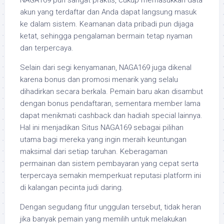
NAGA169 pun sangat praktis, cukup memasukkan data
akun yang terdaftar dan Anda dapat langsung masuk
ke dalam sistem. Keamanan data pribadi pun dijaga
ketat, sehingga pengalaman bermain tetap nyaman
dan terpercaya.
Selain dari segi kenyamanan, NAGA169 juga dikenal
karena bonus dan promosi menarik yang selalu
dihadirkan secara berkala. Pemain baru akan disambut
dengan bonus pendaftaran, sementara member lama
dapat menikmati cashback dan hadiah special lainnya.
Hal ini menjadikan Situs NAGA169 sebagai pilihan
utama bagi mereka yang ingin meraih keuntungan
maksimal dari setiap taruhan. Keberagaman
permainan dan sistem pembayaran yang cepat serta
terpercaya semakin memperkuat reputasi platform ini
di kalangan pecinta judi daring.
Dengan segudang fitur unggulan tersebut, tidak heran
jika banyak pemain yang memilih untuk melakukan