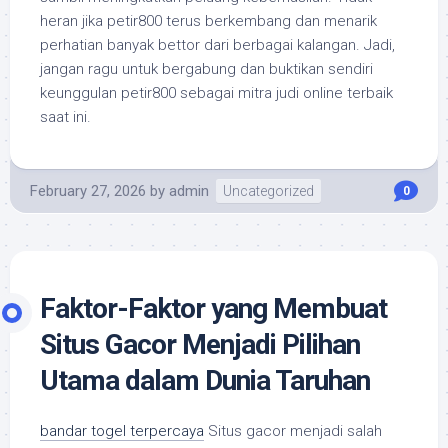
heran jika petir800 terus berkembang dan menarik
perhatian banyak bettor dari berbagai kalangan. Jadi,
jangan ragu untuk bergabung dan buktikan sendiri
keunggulan petir800 sebagai mitra judi online terbaik
saat ini.
February 27, 2026
by
admin
Uncategorized
0
Faktor-Faktor yang Membuat
Situs Gacor Menjadi Pilihan
Utama dalam Dunia Taruhan
bandar togel terpercaya
Situs gacor menjadi salah