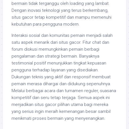
bermain tidak terganggu oleh loading yang lambat.
Dengan inovasi teknologi yang terus berkembang,
situs gacor tetap kompetitif dan mampu memenuhi
kebutuhan para pengguna modern.
Interaksi sosial dan komunitas pemain menjadi salah
satu aspek menarik dari situs gacor. Fitur chat dan
forum diskusi memungkinkan pemain berbagi
pengalaman dan strategi bermain. Banyaknya
testimonial positif menunjukkan tingkat kepuasan
pengguna terhadap layanan yang disediakan.
Dukungan teknis yang aktif dan responsif membuat
pemain merasa dihargai dan didukung sepenuhnya.
Melalui berbagai acara dan turnamen reguler, suasana
kompetitif dan seru tetap terjaga. Semua aspek ini
menjadikan situs gacor pilihan utama bagi mereka
yang serius ingin meraih kemenangan besar sambil
menikmati proses bermain yang menyenangkan.