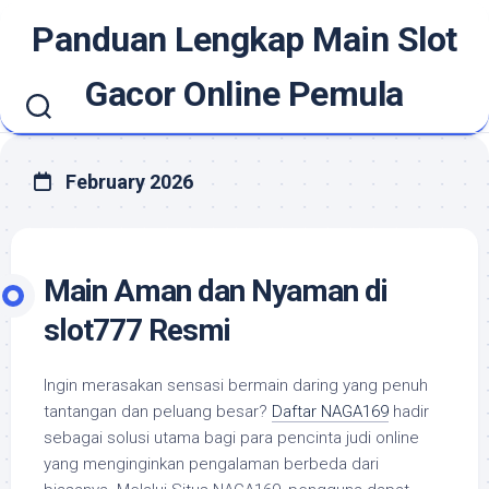
Skip
Panduan Lengkap Main Slot
to
content
Gacor Online Pemula
February 2026
Main Aman dan Nyaman di
slot777 Resmi
Ingin merasakan sensasi bermain daring yang penuh
tantangan dan peluang besar?
Daftar NAGA169
hadir
sebagai solusi utama bagi para pencinta judi online
yang menginginkan pengalaman berbeda dari