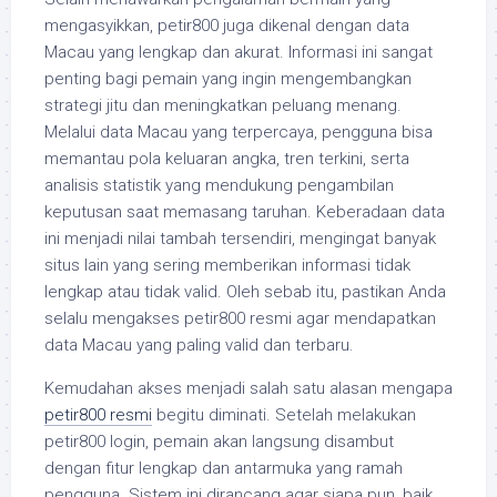
mengasyikkan, petir800 juga dikenal dengan data
Macau yang lengkap dan akurat. Informasi ini sangat
penting bagi pemain yang ingin mengembangkan
strategi jitu dan meningkatkan peluang menang.
Melalui data Macau yang terpercaya, pengguna bisa
memantau pola keluaran angka, tren terkini, serta
analisis statistik yang mendukung pengambilan
keputusan saat memasang taruhan. Keberadaan data
ini menjadi nilai tambah tersendiri, mengingat banyak
situs lain yang sering memberikan informasi tidak
lengkap atau tidak valid. Oleh sebab itu, pastikan Anda
selalu mengakses petir800 resmi agar mendapatkan
data Macau yang paling valid dan terbaru.
Kemudahan akses menjadi salah satu alasan mengapa
petir800 resmi
begitu diminati. Setelah melakukan
petir800 login, pemain akan langsung disambut
dengan fitur lengkap dan antarmuka yang ramah
pengguna. Sistem ini dirancang agar siapa pun, baik