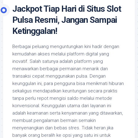
Jackpot Tiap Hari di Situs Slot
Pulsa Resmi, Jangan Sampai
Ketinggalan!
Berbagai peluang menguntungkan kini hadir dengan
kemudahan akses melalui platform digital yang
inovatif. Salah satunya adalah platform yang
menawarkan berbagai permainan menarik dan
transaksi cepat menggunakan pulsa. Dengan
keunggulan ini, para pengguna bisa menikmati hiburan
sekaligus mendapatkan keuntungan secara praktis
tanpa perlu repot mengisi saldo melalui metode
konvensional. Keunggulan utama dari layanan ini
adalah keamanan serta kenyamanan yang ditawarkan,
membuat pengalaman bermain semakin
menyenangkan dan bebas stres. Tidak heran jika
banyak orang beralih ke opsi yang satu ini untuk