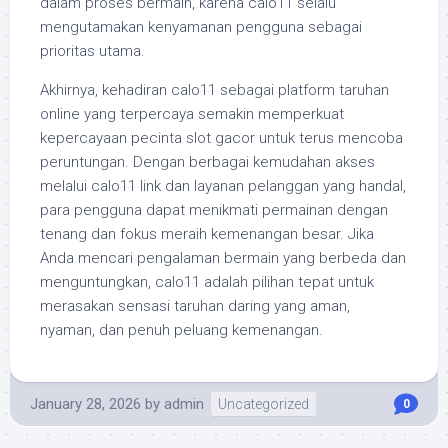
dalam proses bermain, karena calo11 selalu
mengutamakan kenyamanan pengguna sebagai
prioritas utama.
Akhirnya, kehadiran calo11 sebagai platform taruhan
online yang terpercaya semakin memperkuat
kepercayaan pecinta slot gacor untuk terus mencoba
peruntungan. Dengan berbagai kemudahan akses
melalui calo11 link dan layanan pelanggan yang handal,
para pengguna dapat menikmati permainan dengan
tenang dan fokus meraih kemenangan besar. Jika
Anda mencari pengalaman bermain yang berbeda dan
menguntungkan, calo11 adalah pilihan tepat untuk
merasakan sensasi taruhan daring yang aman,
nyaman, dan penuh peluang kemenangan.
January 28, 2026
by
admin
Uncategorized
0