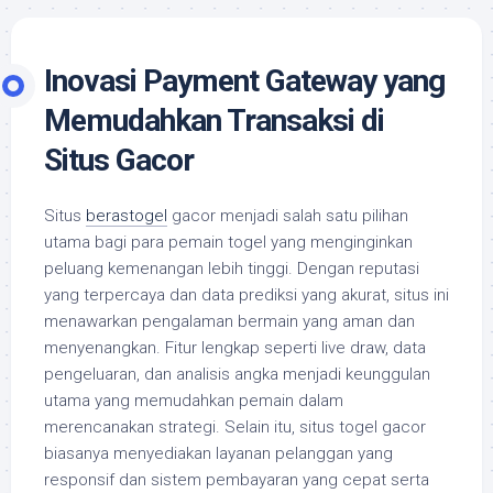
Inovasi Payment Gateway yang
Memudahkan Transaksi di
Situs Gacor
Situs
berastogel
gacor menjadi salah satu pilihan
utama bagi para pemain togel yang menginginkan
peluang kemenangan lebih tinggi. Dengan reputasi
yang terpercaya dan data prediksi yang akurat, situs ini
menawarkan pengalaman bermain yang aman dan
menyenangkan. Fitur lengkap seperti live draw, data
pengeluaran, dan analisis angka menjadi keunggulan
utama yang memudahkan pemain dalam
merencanakan strategi. Selain itu, situs togel gacor
biasanya menyediakan layanan pelanggan yang
responsif dan sistem pembayaran yang cepat serta