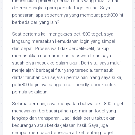
menemukan petir800, sebuah situs yang mulai ramai
diperbincangkan para pecinta togel online. Saya
penasaran, apa sebenarnya yang membuat petir800 ini
berbeda dari yang lain?
Saat pertama kali mengakses petir800 togel, saya
langsung merasakan kemudahan login yang simpel
dan cepat. Prosesnya tidak berbelit-belit, cukup
memasukkan username dan password, dan saya
sudah bisa masuk ke dalam akun. Dari situ, saya mulai
menjelajahi berbagai fitur yang tersedia, termasuk
daftar taruhan dan sejarah permainan. Yang saya suka,
petir800 login-nya sangat user-friendly, cocok untuk
pemula sekalipun.
Selama bermain, saya menyadari bahwa petir800 togel
menawarkan berbagai pilihan permainan togel yang
lengkap dan transparan. Jadi, tidak perlu takut akan
kecurangan atau ketidakjelasan hasil. Saya juga
sempat membaca beberapa artikel tentang togel