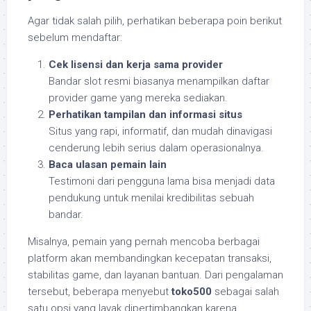
Agar tidak salah pilih, perhatikan beberapa poin berikut
sebelum mendaftar:
Cek lisensi dan kerja sama provider
Bandar slot resmi biasanya menampilkan daftar
provider game yang mereka sediakan.
Perhatikan tampilan dan informasi situs
Situs yang rapi, informatif, dan mudah dinavigasi
cenderung lebih serius dalam operasionalnya.
Baca ulasan pemain lain
Testimoni dari pengguna lama bisa menjadi data
pendukung untuk menilai kredibilitas sebuah
bandar.
Misalnya, pemain yang pernah mencoba berbagai
platform akan membandingkan kecepatan transaksi,
stabilitas game, dan layanan bantuan. Dari pengalaman
tersebut, beberapa menyebut
toko500
sebagai salah
satu opsi yang layak dipertimbangkan karena