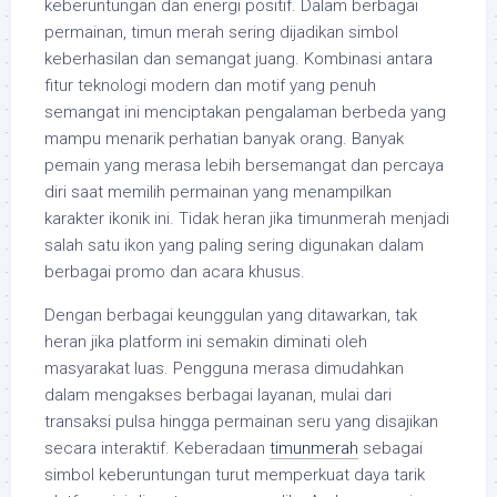
keberuntungan dan energi positif. Dalam berbagai
permainan, timun merah sering dijadikan simbol
keberhasilan dan semangat juang. Kombinasi antara
fitur teknologi modern dan motif yang penuh
semangat ini menciptakan pengalaman berbeda yang
mampu menarik perhatian banyak orang. Banyak
pemain yang merasa lebih bersemangat dan percaya
diri saat memilih permainan yang menampilkan
karakter ikonik ini. Tidak heran jika timunmerah menjadi
salah satu ikon yang paling sering digunakan dalam
berbagai promo dan acara khusus.
Dengan berbagai keunggulan yang ditawarkan, tak
heran jika platform ini semakin diminati oleh
masyarakat luas. Pengguna merasa dimudahkan
dalam mengakses berbagai layanan, mulai dari
transaksi pulsa hingga permainan seru yang disajikan
secara interaktif. Keberadaan
timunmerah
sebagai
simbol keberuntungan turut memperkuat daya tarik