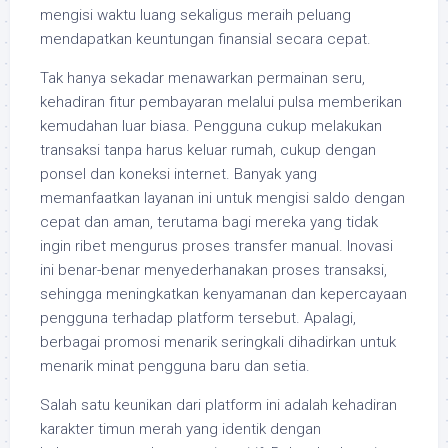
mengisi waktu luang sekaligus meraih peluang
mendapatkan keuntungan finansial secara cepat.
Tak hanya sekadar menawarkan permainan seru,
kehadiran fitur pembayaran melalui pulsa memberikan
kemudahan luar biasa. Pengguna cukup melakukan
transaksi tanpa harus keluar rumah, cukup dengan
ponsel dan koneksi internet. Banyak yang
memanfaatkan layanan ini untuk mengisi saldo dengan
cepat dan aman, terutama bagi mereka yang tidak
ingin ribet mengurus proses transfer manual. Inovasi
ini benar-benar menyederhanakan proses transaksi,
sehingga meningkatkan kenyamanan dan kepercayaan
pengguna terhadap platform tersebut. Apalagi,
berbagai promosi menarik seringkali dihadirkan untuk
menarik minat pengguna baru dan setia.
Salah satu keunikan dari platform ini adalah kehadiran
karakter timun merah yang identik dengan