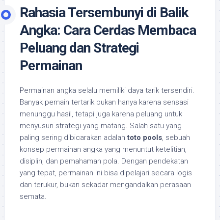
Rahasia Tersembunyi di Balik
Angka: Cara Cerdas Membaca
Peluang dan Strategi
Permainan
Permainan angka selalu memiliki daya tarik tersendiri.
Banyak pemain tertarik bukan hanya karena sensasi
menunggu hasil, tetapi juga karena peluang untuk
menyusun strategi yang matang. Salah satu yang
paling sering dibicarakan adalah
toto pools
, sebuah
konsep permainan angka yang menuntut ketelitian,
disiplin, dan pemahaman pola. Dengan pendekatan
yang tepat, permainan ini bisa dipelajari secara logis
dan terukur, bukan sekadar mengandalkan perasaan
semata.