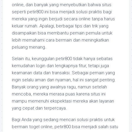
online, dan banyak yang menyebutkan bahwa situs
seperti petir800 ini bisa menjadi solusi praktis bagi
mereka yang ingin berjudi secara online tanpa harus
keluar rumah. Apalagi, berbagai tips dan trik yang
disampaikan bisa membantu pemain pemula untuk
lebih memahami cara bermain dan meningkatkan
peluang menang.
Selain itu, keunggulan petir800 tidak hanya sebatas
kemudahan login dan lengkapnya fitur, tetapi juga
keamanan data dan transaksi. Sebagai pemain yang
ingin selalu aman dan nyaman, hal ini sangat penting.
Banyak orang yang awalnya ragu, namun setelah
mencoba, mereka merasa puas karena situs ini
mampu memenuhi ekspektasi mereka akan layanan
yang cepat dan terpercaya.
Bagi Anda yang sedang mencari solusi praktis untuk
bermain togel online, petir800 bisa menjadi salah satu