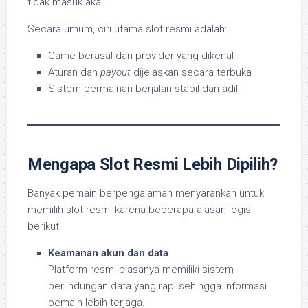
tidak masuk akal.
Secara umum, ciri utama slot resmi adalah:
Game berasal dari provider yang dikenal
Aturan dan
payout
dijelaskan secara terbuka
Sistem permainan berjalan stabil dan adil
Mengapa Slot Resmi Lebih Dipilih?
Banyak pemain berpengalaman menyarankan untuk
memilih slot resmi karena beberapa alasan logis
berikut:
Keamanan akun dan data
Platform resmi biasanya memiliki sistem
perlindungan data yang rapi sehingga informasi
pemain lebih terjaga.