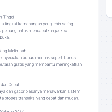
h Tinggi
ena tingkat kemenangan yang lebih sering
ga peluang untuk mendapatkan jackpot
rbuka.
Yang Melimpah
enyediakan bonus menarik seperti bonus
 putaran gratis yang membantu meningkatkan
 dan Cepat
caya dan gacor biasanya menawarkan sistem
ta proses transaksi yang cepat dan mudah.
 Selama 24/7