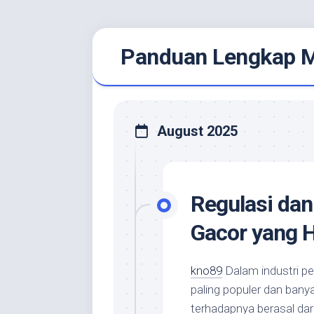
Skip
Panduan Lengkap Ma
to
content
August 2025
Regulasi dan 
Gacor yang 
kno89
Dalam industri pe
paling populer dan banya
terhadapnya berasal da