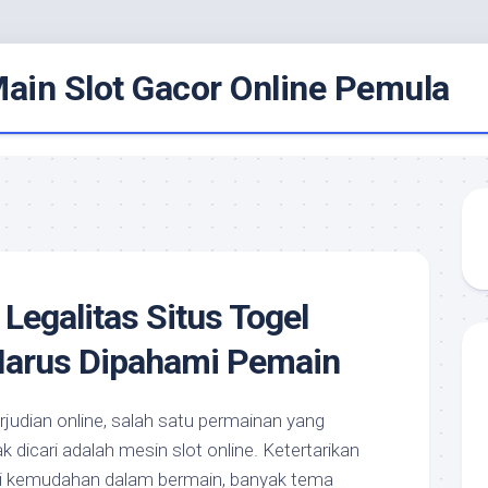
in Slot Gacor Online Pemula
Legalitas Situs Togel
Harus Dipahami Pemain
rjudian online, salah satu permainan yang
k dicari adalah mesin slot online. Ketertarikan
ri kemudahan dalam bermain, banyak tema