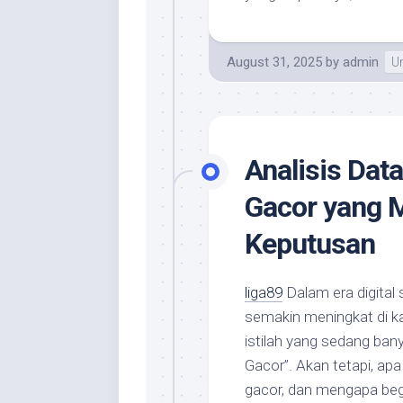
August 31, 2025
by
admin
U
Analisis Data
Gacor yang 
Keputusan
liga89
Dalam era digital s
semakin meningkat di ka
istilah yang sedang ban
Gacor”. Akan tetapi, ap
gacor, dan mengapa beg