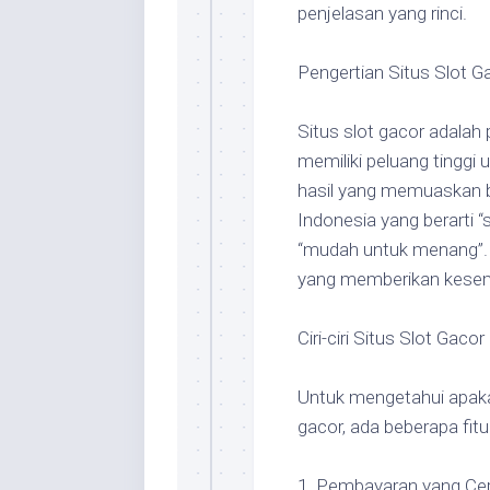
penjelasan yang rinci.
Pengertian Situs Slot G
Situs slot gacor adalah 
memiliki peluang tinggi
hasil yang memuaskan bag
Indonesia yang berarti “
“mudah untuk menang”. Ja
yang memberikan kesem
Ciri-ciri Situs Slot Gacor
Untuk mengetahui apaka
gacor, ada beberapa fitu
1. Pembayaran yang Cep