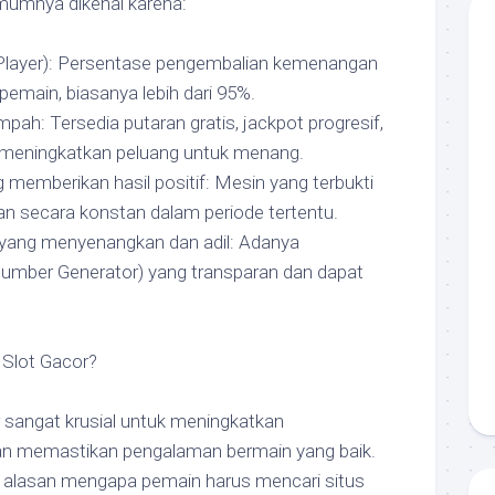
umumnya dikenal karena:
o Player): Persentase pengembalian kemenangan
pemain, biasanya lebih dari 95%.
pah: Tersedia putaran gratis, jackpot progresif,
 meningkatkan peluang untuk menang.
g memberikan hasil positif: Mesin yang terbukti
 secara konstan dalam periode tertentu.
yang menyenangkan dan adil: Adanya
mber Generator) yang transparan dan dapat
Slot Gacor?
r sangat krusial untuk meningkatkan
n memastikan pengalaman bermain yang baik.
a alasan mengapa pemain harus mencari situs