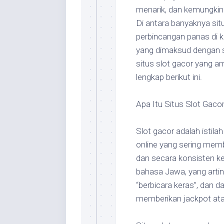
menarik, dan kemungkin
Di antara banyaknya situ
perbincangan panas di 
yang dimaksud dengan s
situs slot gacor yang 
lengkap berikut ini.
Apa Itu Situs Slot Gaco
Slot gacor adalah istila
online yang sering mem
dan secara konsisten ke
bahasa Jawa, yang artin
“berbicara keras”, dan d
memberikan jackpot ata