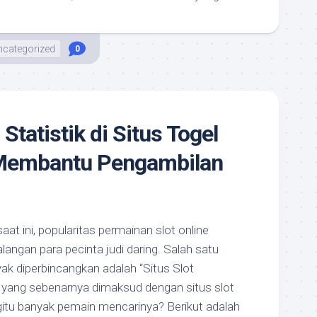
ncategorized
0
 Statistik di Situs Togel
Membantu Pengambilan
aat ini, popularitas permainan slot online
langan para pecinta judi daring. Salah satu
yak diperbincangkan adalah “Situs Slot
a yang sebenarnya dimaksud dengan situs slot
itu banyak pemain mencarinya? Berikut adalah