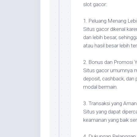
slot gacor:
1. Peluang Menang Lebi
Situs gacor dikenal kar
dan lebih besar, sehing
atau hasil besar lebih te
2. Bonus dan Promosi 
Situs gacor umumnya m
deposit, cashback, dan
modal bermain.
3. Transaksi yang Aman
Situs yang dapat diper
keamanan yang baik ser
4. Dukungan Pelanggan