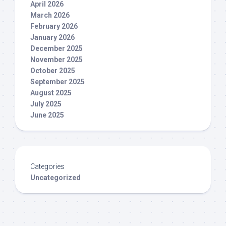
April 2026
March 2026
February 2026
January 2026
December 2025
November 2025
October 2025
September 2025
August 2025
July 2025
June 2025
Categories
Uncategorized