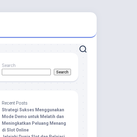
Search
Search
Recent Posts
Strategi Sukses Menggunakan
Mode Demo untuk Melatih dan
Meningkatkan Peluang Menang
di Slot Online
Jelajahi Dunia Slot dan Pelajari