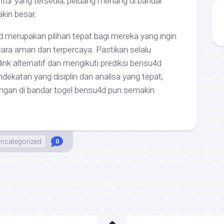
ur yang tersedia, peluang menang di bandar
kin besar.
 merupakan pilihan tepat bagi mereka yang ingin
cara aman dan terpercaya. Pastikan selalu
k alternatif dan mengikuti prediksi bensu4d
dekatan yang disiplin dan analisa yang tepat,
gan di bandar togel bensu4d pun semakin
ncategorized
0