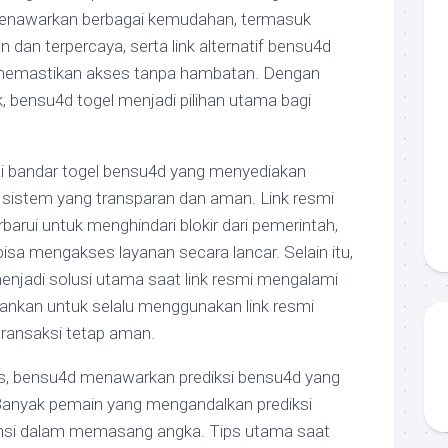
menawarkan berbagai kemudahan, termasuk
 dan terpercaya, serta link alternatif bensu4d
k memastikan akses tanpa hambatan. Dengan
k, bensu4d togel menjadi pilihan utama bagi
i bandar togel bensu4d yang menyediakan
 sistem yang transparan dan aman. Link resmi
barui untuk menghindari blokir dari pemerintah,
isa mengakses layanan secara lancar. Selain itu,
 menjadi solusi utama saat link resmi mengalami
ankan untuk selalu menggunakan link resmi
transaksi tetap aman.
s, bensu4d menawarkan prediksi bensu4d yang
 Banyak pemain yang mengandalkan prediksi
ensi dalam memasang angka. Tips utama saat