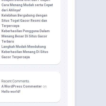
Cara Menang Mudah serta Cepat
dari Ahlinya!
Kelebihan Bergabung dengan
Situs Togel Gacor Resmi dan
Terpercaya
Keberhasilan Pengguna Dalam
Menang Besar Di Situs Gacor
Terbaru
Langkah Mudah Mendukung
Keberhasilan Menang Di Situs
Gacor Terpercaya
Recent Comments
A WordPress Commenter
on
Hello world!