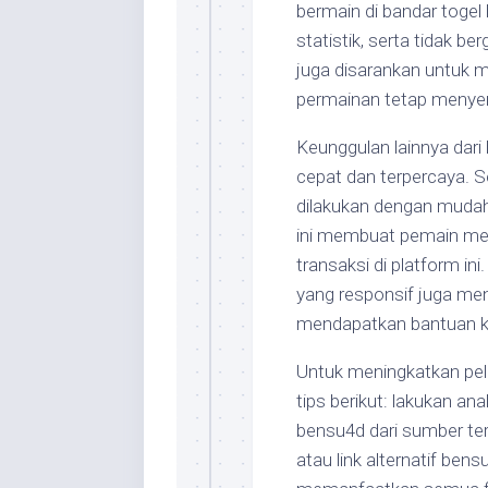
bermain di bandar togel
statistik, serta tidak 
juga disarankan untuk m
permainan tetap menyen
Keunggulan lainnya dar
cepat dan terpercaya. 
dilakukan dengan mudah
ini membuat pemain me
transaksi di platform in
yang responsif juga me
mendapatkan bantuan ka
Untuk meningkatkan pe
tips berikut: lakukan an
bensu4d dari sumber te
atau link alternatif ben