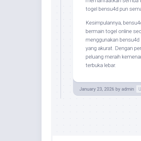
memanfaatkan semua fit
togel bensu4d pun sema
Kesimpulannya, bensu4d
bermain togel online se
menggunakan bensu4d lin
yang akurat. Dengan pen
peluang meraih kemenan
terbuka lebar.
January 23, 2026
by
admin
U