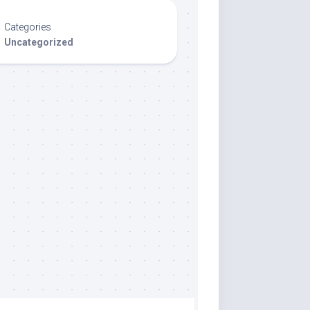
Categories
Uncategorized