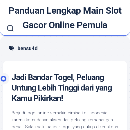
Skip
Panduan Lengkap Main Slot
to
content
Gacor Online Pemula
bensu4d
Jadi Bandar Togel, Peluang
Untung Lebih Tinggi dari yang
Kamu Pikirkan!
Berjudi togel online semakin diminati di Indonesia
karena kemudahan akses dan peluang kemenangan
besar. Salah satu bandar togel yang cukup dikenal dan