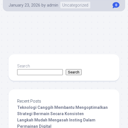
January 23, 2026
by
admin
Uncategorized
0
Search
Search
Recent Posts
Teknologi Canggih Membantu Mengoptimalkan
Strategi Bermain Secara Konsisten
Langkah Mudah Mengasah Insting Dalam
Permainan Digital