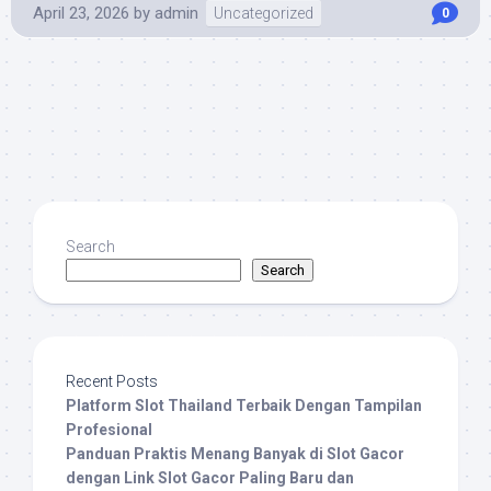
April 23, 2026
by
admin
Uncategorized
0
Search
Search
Recent Posts
Platform Slot Thailand Terbaik Dengan Tampilan
Profesional
Panduan Praktis Menang Banyak di Slot Gacor
dengan Link Slot Gacor Paling Baru dan