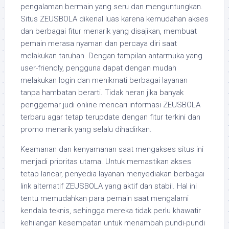
pengalaman bermain yang seru dan menguntungkan.
Situs ZEUSBOLA dikenal luas karena kemudahan akses
dan berbagai fitur menarik yang disajikan, membuat
pemain merasa nyaman dan percaya diri saat
melakukan taruhan. Dengan tampilan antarmuka yang
user-friendly, pengguna dapat dengan mudah
melakukan login dan menikmati berbagai layanan
tanpa hambatan berarti. Tidak heran jika banyak
penggemar judi online mencari informasi ZEUSBOLA
terbaru agar tetap terupdate dengan fitur terkini dan
promo menarik yang selalu dihadirkan.
Keamanan dan kenyamanan saat mengakses situs ini
menjadi prioritas utama. Untuk memastikan akses
tetap lancar, penyedia layanan menyediakan berbagai
link alternatif ZEUSBOLA yang aktif dan stabil. Hal ini
tentu memudahkan para pemain saat mengalami
kendala teknis, sehingga mereka tidak perlu khawatir
kehilangan kesempatan untuk menambah pundi-pundi