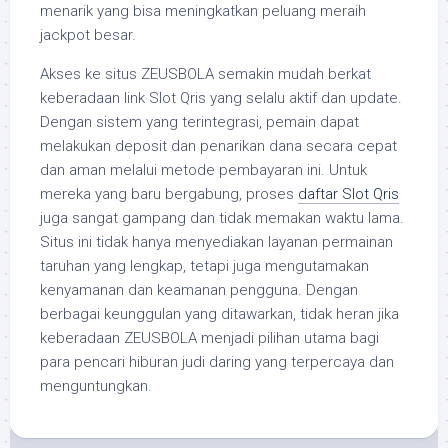
menarik yang bisa meningkatkan peluang meraih
jackpot besar.
Akses ke situs ZEUSBOLA semakin mudah berkat
keberadaan link Slot Qris yang selalu aktif dan update.
Dengan sistem yang terintegrasi, pemain dapat
melakukan deposit dan penarikan dana secara cepat
dan aman melalui metode pembayaran ini. Untuk
mereka yang baru bergabung, proses
daftar Slot Qris
juga sangat gampang dan tidak memakan waktu lama.
Situs ini tidak hanya menyediakan layanan permainan
taruhan yang lengkap, tetapi juga mengutamakan
kenyamanan dan keamanan pengguna. Dengan
berbagai keunggulan yang ditawarkan, tidak heran jika
keberadaan ZEUSBOLA menjadi pilihan utama bagi
para pencari hiburan judi daring yang terpercaya dan
menguntungkan.