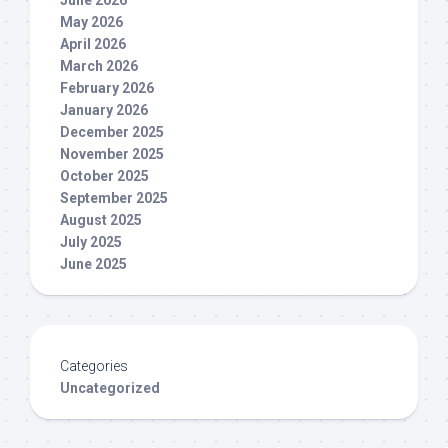
June 2026
May 2026
April 2026
March 2026
February 2026
January 2026
December 2025
November 2025
October 2025
September 2025
August 2025
July 2025
June 2025
Categories
Uncategorized