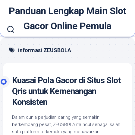
Skip
Panduan Lengkap Main Slot
to
content
Gacor Online Pemula
informasi ZEUSBOLA
Kuasai Pola Gacor di Situs Slot
Qris untuk Kemenangan
Konsisten
Dalam dunia perjudian daring yang semakin
berkembang pesat, ZEUSBOLA muncul sebagai salah
satu platform terkemuka yang menawarkan