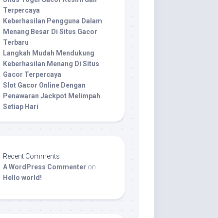
Terpercaya
Keberhasilan Pengguna Dalam
Menang Besar Di Situs Gacor
Terbaru
Langkah Mudah Mendukung
Keberhasilan Menang Di Situs
Gacor Terpercaya
Slot Gacor Online Dengan
Penawaran Jackpot Melimpah
Setiap Hari
Recent Comments
A WordPress Commenter
on
Hello world!