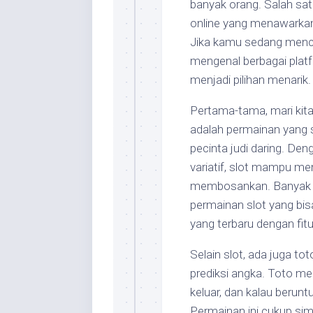
banyak orang. Salah sat
online yang menawarkan
Jika kamu sedang menca
mengenal berbagai plat
menjadi pilihan menarik.
Pertama-tama, mari kita
adalah permainan yang s
pecinta judi daring. De
variatif, slot mampu m
membosankan. Banyak 
permainan slot yang bisa 
yang terbaru dengan fitur
Selain slot, ada juga to
prediksi angka. Toto 
keluar, dan kalau beru
Permainan ini cukup sim