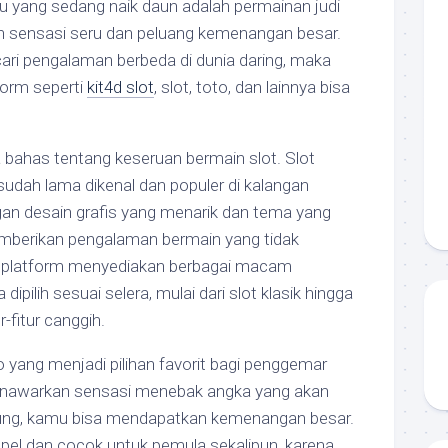
u yang sedang naik daun adalah permainan judi
 sensasi seru dan peluang kemenangan besar.
ri pengalaman berbeda di dunia daring, maka
form seperti
kit4d slot
, slot, toto, dan lainnya bisa
 bahas tentang keseruan bermain slot. Slot
udah lama dikenal dan populer di kalangan
ngan desain grafis yang menarik dan tema yang
emberikan pengalaman bermain yang tidak
platform menyediakan berbagai macam
dipilih sesuai selera, mulai dari slot klasik hingga
-fitur canggih.
to yang menjadi pilihan favorit bagi penggemar
menawarkan sensasi menebak angka yang akan
ntung, kamu bisa mendapatkan kemenangan besar.
pel dan cocok untuk pemula sekalipun, karena