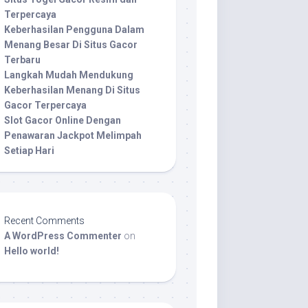
Terpercaya
Keberhasilan Pengguna Dalam
Menang Besar Di Situs Gacor
Terbaru
Langkah Mudah Mendukung
Keberhasilan Menang Di Situs
Gacor Terpercaya
Slot Gacor Online Dengan
Penawaran Jackpot Melimpah
Setiap Hari
Recent Comments
A WordPress Commenter
on
Hello world!