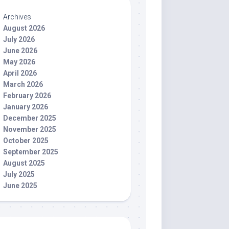
Archives
August 2026
July 2026
June 2026
May 2026
April 2026
March 2026
February 2026
January 2026
December 2025
November 2025
October 2025
September 2025
August 2025
July 2025
June 2025