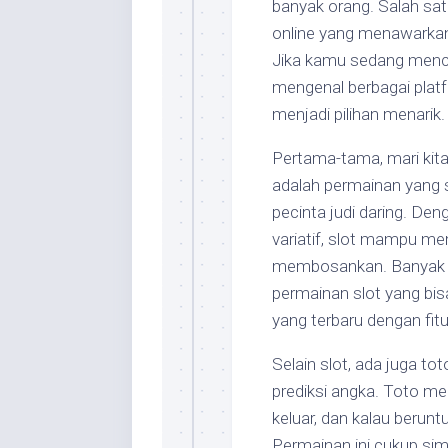
banyak orang. Salah sat
online yang menawarkan
Jika kamu sedang menca
mengenal berbagai plat
menjadi pilihan menarik.
Pertama-tama, mari kita
adalah permainan yang s
pecinta judi daring. De
variatif, slot mampu m
membosankan. Banyak 
permainan slot yang bisa 
yang terbaru dengan fitur
Selain slot, ada juga to
prediksi angka. Toto 
keluar, dan kalau beru
Permainan ini cukup sim