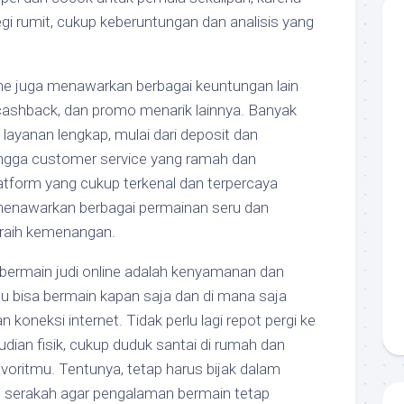
gi rumit, cukup keberuntungan dan analisis yang
nline juga menawarkan berbagai keuntungan lain
cashback, dan promo menarik lainnya. Banyak
layanan lengkap, mulai dari deposit dan
ingga customer service yang ramah dan
latform yang cukup terkenal dan terpercaya
 menawarkan berbagai permainan seru dan
raih kemenangan.
bermain judi online adalah kenyamanan dan
bisa bermain kapan saja dan di mana saja
koneksi internet. Tidak perlu lagi repot pergi ke
udian fisik, cukup duduk santai di rumah dan
oritmu. Tentunya, tetap harus bijak dalam
lu serakah agar pengalaman bermain tetap