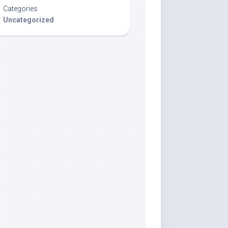
Categories
Uncategorized