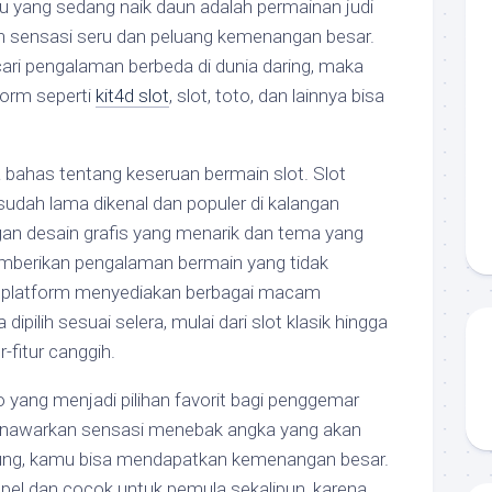
u yang sedang naik daun adalah permainan judi
 sensasi seru dan peluang kemenangan besar.
ri pengalaman berbeda di dunia daring, maka
form seperti
kit4d slot
, slot, toto, dan lainnya bisa
 bahas tentang keseruan bermain slot. Slot
udah lama dikenal dan populer di kalangan
ngan desain grafis yang menarik dan tema yang
emberikan pengalaman bermain yang tidak
platform menyediakan berbagai macam
dipilih sesuai selera, mulai dari slot klasik hingga
-fitur canggih.
to yang menjadi pilihan favorit bagi penggemar
menawarkan sensasi menebak angka yang akan
ntung, kamu bisa mendapatkan kemenangan besar.
pel dan cocok untuk pemula sekalipun, karena