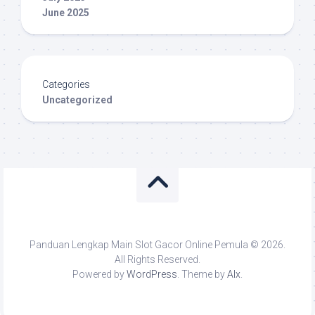
June 2025
Categories
Uncategorized
Panduan Lengkap Main Slot Gacor Online Pemula © 2026.
All Rights Reserved.
Powered by
WordPress
. Theme by
Alx
.