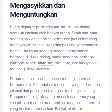
Mengasyikkan dan
Menguntungkan
Di era digital seperti sekarang ini, hiburan daring
semakin diminati oleh banyak orang. Salah satu yang
sedang naik daun adalah permainan judi online yang
menawarkan sensasi seru dan peluang kemenangan
besar. Jika kamu sedang mencari pengalaman
berbeda di dunia daring, maka mengenal berbagai
platform seperti
kit4d slot
, slot, toto, dan lainnya bisa
menjadi pilihan menarik.
Pertama-tama, mari kita bahas tentang keseruan
bermain slot. Slot adalah permainan yang sudah lama
dikenal dan populer di kalangan pecinta judi daring.
Dengan desain grafis yang menarik dan tema yang
variatif, slot mampu memberikan pengalaman bermain
yang tidak membosankan. Banyak platform