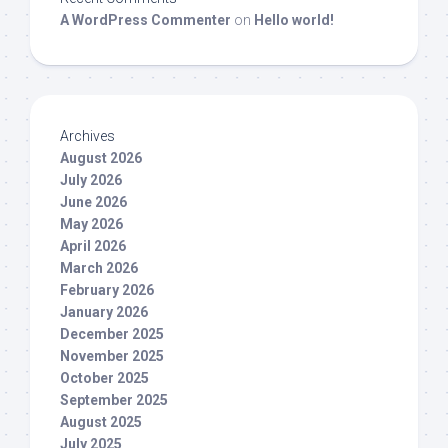
A WordPress Commenter
on
Hello world!
Archives
August 2026
July 2026
June 2026
May 2026
April 2026
March 2026
February 2026
January 2026
December 2025
November 2025
October 2025
September 2025
August 2025
July 2025