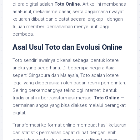
di era digital adalah
Toto Online
. Artikel ini membahas
asal‑usul, mekanisme dasar, serta bagaimana riwayat
keluaran dibuat dan dicatat secara lengkap—dengan
tujuan memberi pemahaman menyeluruh bagi
pembaca.
Asal Usul Toto dan Evolusi Online
Toto sendiri awalnya dikenal sebagai bentuk lotere
angka yang sederhana. Di beberapa negara Asia
seperti Singapura dan Malaysia, Toto adalah lotere
legal yang dioperasikan oleh badan resmi pemerintah.
Seiring berkembangnya teknologi internet, bentuk
tradisional ini bertransformasi menjadi
Toto Online
—
permainan angka yang bisa diakses melalui perangkat
digital.
Transformasi ke format online membuat hasil keluaran
dan statistik permainan dapat dilihat dengan lebih