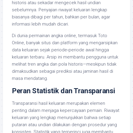
historis atau sekadar mengecek hasil undian
sebelumnya. Penyajian riwayat keluaran lengkap
biasanya dibagi per tahun, bahkan per bulan, agar
informasi lebih mudah dicari.
Di dunia permainan angka online, termasuk Toto
Online, banyak situs dan platform yang mengarsipkan
data keluaran sejak periode‑periode awal hingga
keluaran terbaru. Arsip ini membantu pengguna untuk
melihat tren angka dan pola historis—meskipun tidak
dimaksudkan sebagai prediksi atau jaminan hasil di
masa mendatang.
Peran Statistik dan Transparansi
Transparansi hasil keluaran merupakan elemen
penting dalam menjaga kepercayaan pemain. Riwayat
keluaran yang lengkap menunjukkan bahwa setiap
putaran atau undian dilakukan dengan prosedur yang
konsisten. Statistik yang terperinci juga membantu