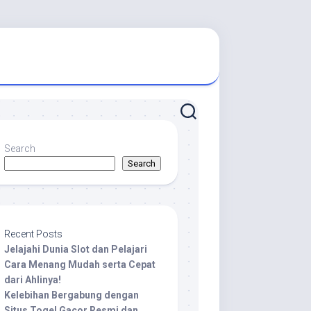
Search
Search
Recent Posts
Jelajahi Dunia Slot dan Pelajari
Cara Menang Mudah serta Cepat
dari Ahlinya!
Kelebihan Bergabung dengan
Situs Togel Gacor Resmi dan