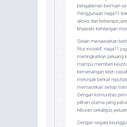
pengalaman bermain se
Penggunaan naga11 link
akses dari beberapa jari
khawatir kehilangan mo
Selain menawarkan ber
fitur inovatif, naga11
meningkatkan peluang k
mampu memberi keuntun
kemenangan lebih cepat
melonjak berkat reputas
memastikan setiap trans
Dengan komunitas pemai
pilihan utama yang pat
hiburan sekaligus peluan
Dengan segala keunggula