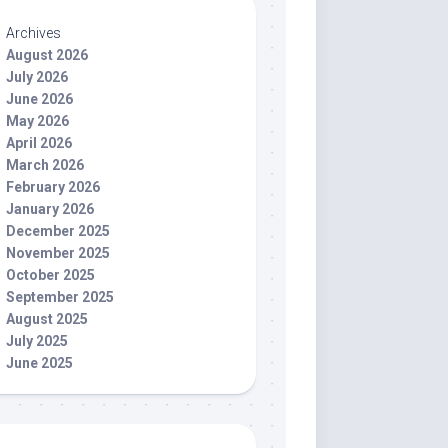
Archives
August 2026
July 2026
June 2026
May 2026
April 2026
March 2026
February 2026
January 2026
December 2025
November 2025
October 2025
September 2025
August 2025
July 2025
June 2025