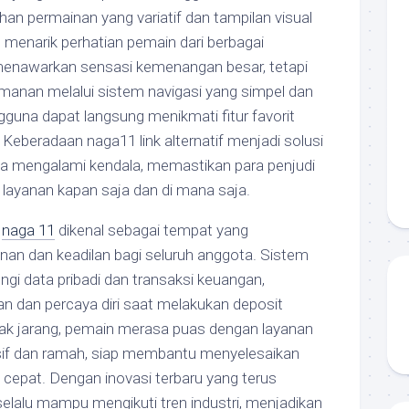
ihan permainan yang variatif dan tampilan visual
enarik perhatian pemain dari berbagai
menawarkan sensasi kemenangan besar, tetapi
anan melalui sistem navigasi yang simpel dan
gguna dapat langsung menikmati fitur favorit
 Keberadaan naga11 link alternatif menjadi solusi
a mengalami kendala, memastikan para penjudi
layanan kapan saja dan di mana saja.
,
naga 11
dikenal sebagai tempat yang
n dan keadilan bagi seluruh anggota. Sistem
ngi data pribadi dan transaksi keuangan,
 dan percaya diri saat melakukan deposit
ak jarang, pemain merasa puas dengan layanan
if dan ramah, siap membantu menyelesaikan
 cepat. Dengan inovasi terbaru yang terus
 selalu mampu mengikuti tren industri, menjadikan