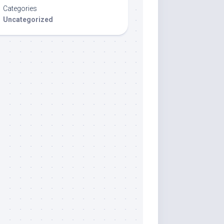
Categories
Uncategorized