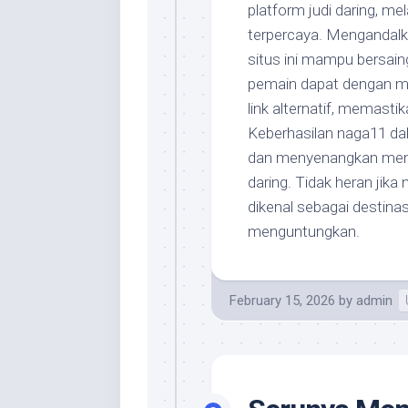
platform judi daring, m
terpercaya. Mengandalka
situs ini mampu bersaing
pemain dapat dengan m
link alternatif, memasti
Keberhasilan naga11 d
dan menyenangkan menja
daring. Tidak heran jik
dikenal sebagai destina
menguntungkan.
February 15, 2026
by
admin