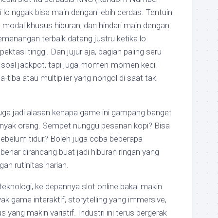
i lo nggak bisa main dengan lebih cerdas. Tentuin
an modal khusus hiburan, dan hindari main dengan
menangan terbaik datang justru ketika lo
ektasi tinggi. Dan jujur aja, bagian paling seru
a soal jackpot, tapi juga momen-momen kecil
a-tiba atau multiplier yang nongol di saat tak
e juga jadi alasan kenapa game ini gampang banget
nyak orang. Sempet nunggu pesanan kopi? Bisa
 sebelum tidur? Boleh juga coba beberapa
benar dirancang buat jadi hiburan ringan yang
an rutinitas harian.
knologi, ke depannya slot online bakal makin
yak game interaktif, storytelling yang immersive,
ang makin variatif. Industri ini terus bergerak