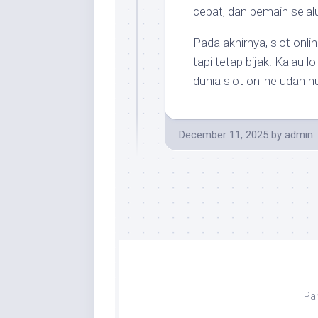
cepat, dan pemain selalu
Pada akhirnya, slot onli
tapi tetap bijak. Kalau 
dunia slot online udah n
December 11, 2025
by
admin
Pan