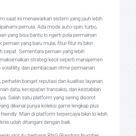
orm saat ini menawarkan sistem yang jauh lebih
pahami pemula. Ada mode auto-spin, turbo,
nan yang bisa bantu lo ngerti pola permainan
emain yang baru mulai, fitur-fitur ini bikin
bih cepat. Sementara pemain yang lebih
aksimalkan strategi kecil seperti manajemen
 volatility, dan pembacaan ritme permainan.
 perhatiin banget reputasi dan kualitas layanan
an data, kecepatan transaksi, dan kestabilan
ya. Salah satu platform yang sering disorot
 yang dikenal punya koleksi game lengkap plus
riendly. Main di platform terpercaya bikin lo lebih
eknis udah ditangani dengan baik.
eski slot itu berbasis RNG (Random Number