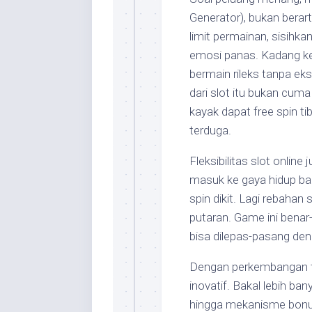
Generator), bukan berart
limit permainan, sisihk
emosi panas. Kadang ke
bermain rileks tanpa eksp
dari slot itu bukan cum
kayak dapat free spin tib
terduga.
Fleksibilitas slot onlin
masuk ke gaya hidup ba
spin dikit. Lagi rebahan
putaran. Game ini benar-
bisa dilepas-pasang deng
Dengan perkembangan te
inovatif. Bakal lebih ban
hingga mekanisme bonus y