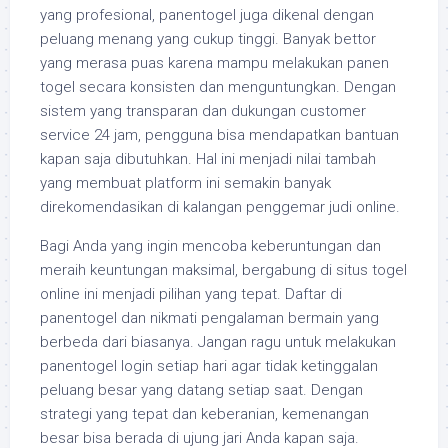
yang profesional, panentogel juga dikenal dengan
peluang menang yang cukup tinggi. Banyak bettor
yang merasa puas karena mampu melakukan panen
togel secara konsisten dan menguntungkan. Dengan
sistem yang transparan dan dukungan customer
service 24 jam, pengguna bisa mendapatkan bantuan
kapan saja dibutuhkan. Hal ini menjadi nilai tambah
yang membuat platform ini semakin banyak
direkomendasikan di kalangan penggemar judi online.
Bagi Anda yang ingin mencoba keberuntungan dan
meraih keuntungan maksimal, bergabung di situs togel
online ini menjadi pilihan yang tepat. Daftar di
panentogel dan nikmati pengalaman bermain yang
berbeda dari biasanya. Jangan ragu untuk melakukan
panentogel login setiap hari agar tidak ketinggalan
peluang besar yang datang setiap saat. Dengan
strategi yang tepat dan keberanian, kemenangan
besar bisa berada di ujung jari Anda kapan saja.