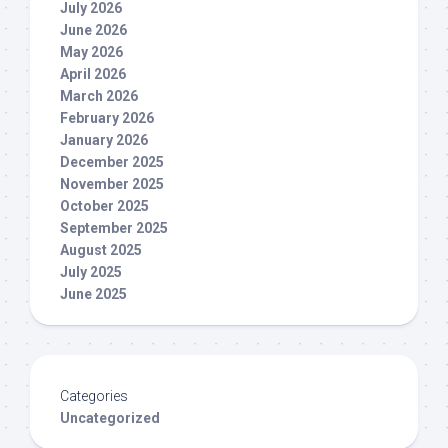
July 2026
June 2026
May 2026
April 2026
March 2026
February 2026
January 2026
December 2025
November 2025
October 2025
September 2025
August 2025
July 2025
June 2025
Categories
Uncategorized