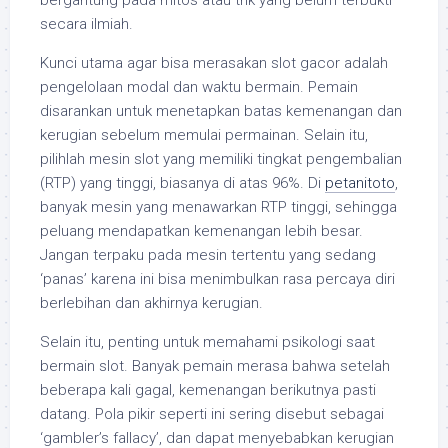
bergantung pada mitos atau trik yang belum terbukti
secara ilmiah.
Kunci utama agar bisa merasakan slot gacor adalah
pengelolaan modal dan waktu bermain. Pemain
disarankan untuk menetapkan batas kemenangan dan
kerugian sebelum memulai permainan. Selain itu,
pilihlah mesin slot yang memiliki tingkat pengembalian
(RTP) yang tinggi, biasanya di atas 96%. Di
petanitoto
,
banyak mesin yang menawarkan RTP tinggi, sehingga
peluang mendapatkan kemenangan lebih besar.
Jangan terpaku pada mesin tertentu yang sedang
‘panas’ karena ini bisa menimbulkan rasa percaya diri
berlebihan dan akhirnya kerugian.
Selain itu, penting untuk memahami psikologi saat
bermain slot. Banyak pemain merasa bahwa setelah
beberapa kali gagal, kemenangan berikutnya pasti
datang. Pola pikir seperti ini sering disebut sebagai
‘gambler’s fallacy’, dan dapat menyebabkan kerugian