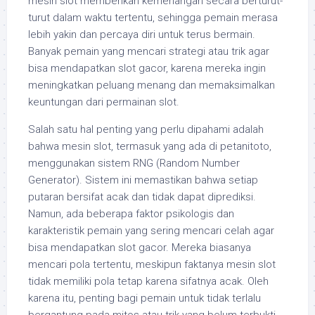
mesin slot memberikan kemenangan secara berturut-
turut dalam waktu tertentu, sehingga pemain merasa
lebih yakin dan percaya diri untuk terus bermain.
Banyak pemain yang mencari strategi atau trik agar
bisa mendapatkan slot gacor, karena mereka ingin
meningkatkan peluang menang dan memaksimalkan
keuntungan dari permainan slot.
Salah satu hal penting yang perlu dipahami adalah
bahwa mesin slot, termasuk yang ada di petanitoto,
menggunakan sistem RNG (Random Number
Generator). Sistem ini memastikan bahwa setiap
putaran bersifat acak dan tidak dapat diprediksi.
Namun, ada beberapa faktor psikologis dan
karakteristik pemain yang sering mencari celah agar
bisa mendapatkan slot gacor. Mereka biasanya
mencari pola tertentu, meskipun faktanya mesin slot
tidak memiliki pola tetap karena sifatnya acak. Oleh
karena itu, penting bagi pemain untuk tidak terlalu