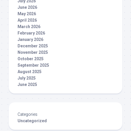
July 2026
June 2026
May 2026
April 2026
March 2026
February 2026
January 2026
December 2025
November 2025
October 2025
September 2025
August 2025
July 2025
June 2025
Categories
Uncategorized