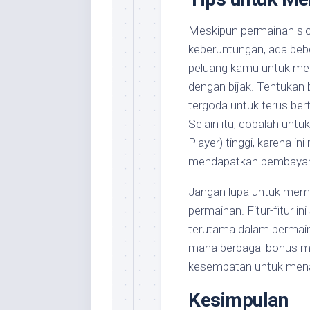
Meskipun permainan slo
keberuntungan, ada beb
peluang kamu untuk men
dengan bijak. Tentukan 
tergoda untuk terus bert
Selain itu, cobalah unt
Player) tinggi, karena 
mendapatkan pembayaran
Jangan lupa untuk mema
permainan. Fitur-fitur i
terutama dalam permain
mana berbagai bonus m
kesempatan untuk men
Kesimpulan