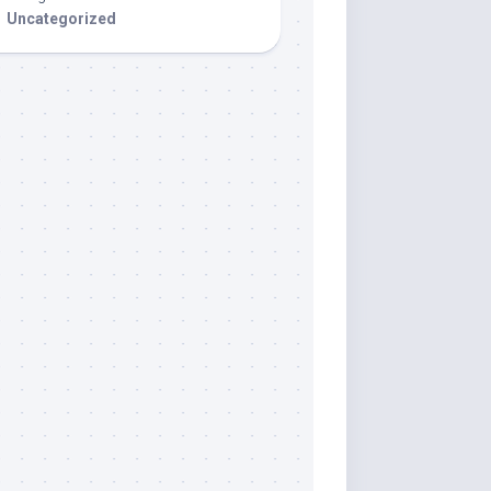
Uncategorized