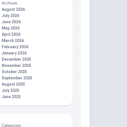
Archives
August 2026
July 2026
June 2026
May 2026
April 2026
March 2026
February 2026
January 2026
December 2025
November 2025
October 2025
September 2025
August 2025
July 2025
June 2025
Categories