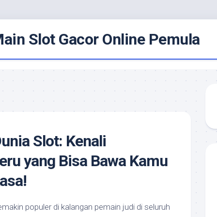
in Slot Gacor Online Pemula
unia Slot: Kenali
eru yang Bisa Bawa Kamu
asa!
makin populer di kalangan pemain judi di seluruh