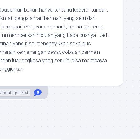
 Spaceman bukan hanya tentang keberuntungan,
nikmati pengalaman bermain yang seru dan
berbagai tema yang menarik, termasuk tema
 ini memberikan hiburan yang tiada duanya. Jadi,
ainan yang bisa mengasyikkan sekaligus
meraih kemenangan besar, cobalah bermain
langan luar angkasa yang seru ini bisa membawa
nggiurkan!
Uncategorized
0