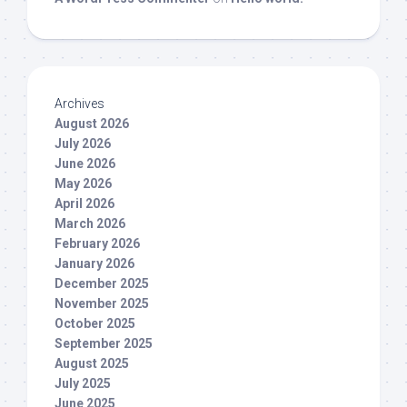
Archives
August 2026
July 2026
June 2026
May 2026
April 2026
March 2026
February 2026
January 2026
December 2025
November 2025
October 2025
September 2025
August 2025
July 2025
June 2025