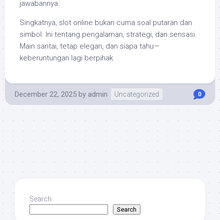
jawabannya.
Singkatnya, slot online bukan cuma soal putaran dan
simbol. Ini tentang pengalaman, strategi, dan sensasi.
Main santai, tetap elegan, dan siapa tahu—
keberuntungan lagi berpihak.
December 22, 2025
by
admin
Uncategorized
0
Search
Search