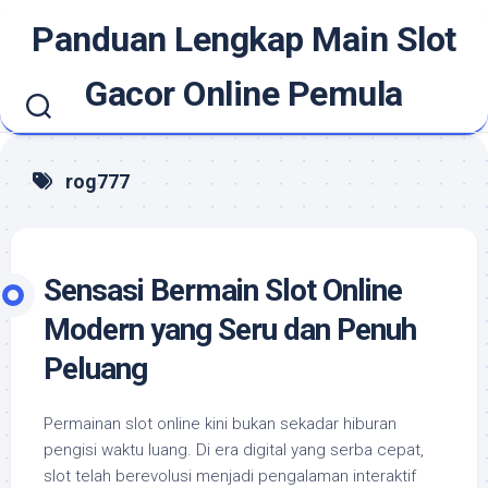
Skip
Panduan Lengkap Main Slot
to
content
Gacor Online Pemula
rog777
Sensasi Bermain Slot Online
Modern yang Seru dan Penuh
Peluang
Permainan slot online kini bukan sekadar hiburan
pengisi waktu luang. Di era digital yang serba cepat,
slot telah berevolusi menjadi pengalaman interaktif