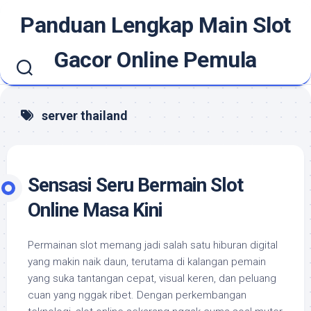
Skip
Panduan Lengkap Main Slot
to
content
Gacor Online Pemula
server thailand
Sensasi Seru Bermain Slot
Online Masa Kini
Permainan slot memang jadi salah satu hiburan digital
yang makin naik daun, terutama di kalangan pemain
yang suka tantangan cepat, visual keren, dan peluang
cuan yang nggak ribet. Dengan perkembangan