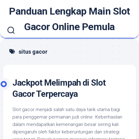
Skip
Panduan Lengkap Main Slot
to
content
Gacor Online Pemula
situs gacor
Jackpot Melimpah di Slot
Gacor Terpercaya
Slot gacor menjadi salah satu daya tarik utama bagi
para penggemar permainan judi online. Keberhasilan
dalam mendapatkan kemenangan besar sering kali
dipengaruhi oleh faktor keberuntungan dan strategi