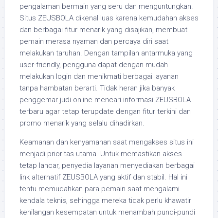
pengalaman bermain yang seru dan menguntungkan.
Situs ZEUSBOLA dikenal luas karena kemudahan akses
dan berbagai fitur menarik yang disajikan, membuat
pemain merasa nyaman dan percaya diri saat
melakukan taruhan. Dengan tampilan antarmuka yang
user-friendly, pengguna dapat dengan mudah
melakukan login dan menikmati berbagai layanan
tanpa hambatan berarti. Tidak heran jika banyak
penggemar judi online mencari informasi ZEUSBOLA
terbaru agar tetap terupdate dengan fitur terkini dan
promo menarik yang selalu dihadirkan.
Keamanan dan kenyamanan saat mengakses situs ini
menjadi prioritas utama. Untuk memastikan akses
tetap lancar, penyedia layanan menyediakan berbagai
link alternatif ZEUSBOLA yang aktif dan stabil. Hal ini
tentu memudahkan para pemain saat mengalami
kendala teknis, sehingga mereka tidak perlu khawatir
kehilangan kesempatan untuk menambah pundi-pundi