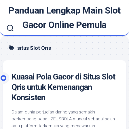
Skip
Panduan Lengkap Main Slot
to
content
Gacor Online Pemula
situs Slot Qris
Kuasai Pola Gacor di Situs Slot
Qris untuk Kemenangan
Konsisten
Dalam dunia perjudian daring yang semakin
berkembang pesat, ZEUSBOLA muncul sebagai salah
satu platform terkemuka yang menawarkan