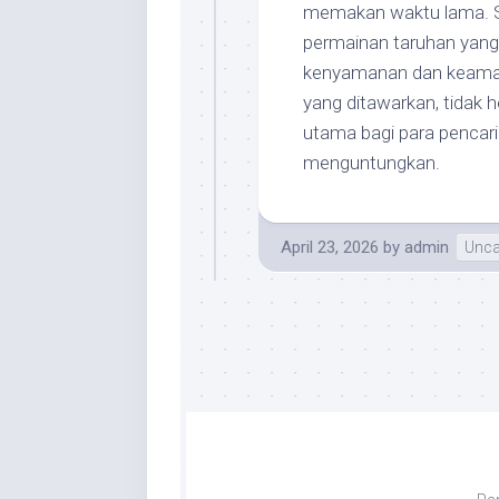
memakan waktu lama. Si
permainan taruhan yang
kenyamanan dan keaman
yang ditawarkan, tidak 
utama bagi para pencari 
menguntungkan.
April 23, 2026
by
admin
Unca