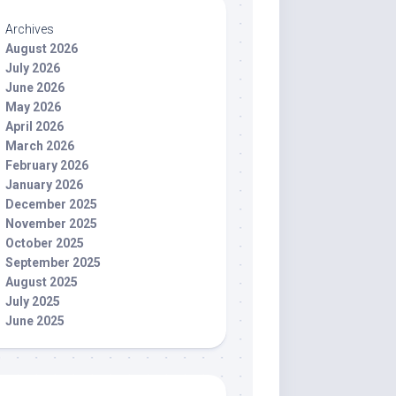
Archives
August 2026
July 2026
June 2026
May 2026
April 2026
March 2026
February 2026
January 2026
December 2025
November 2025
October 2025
September 2025
August 2025
July 2025
June 2025