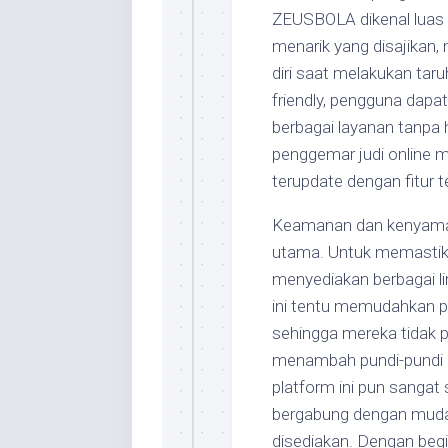
ZEUSBOLA dikenal luas 
menarik yang disajika
diri saat melakukan tar
friendly, pengguna dap
berbagai layanan tanpa 
penggemar judi online 
terupdate dengan fitur t
Keamanan dan kenyamana
utama. Untuk memastika
menyediakan berbagai li
ini tentu memudahkan p
sehingga mereka tidak 
menambah pundi-pundi k
platform ini pun sangat
bergabung dengan mudah
disediakan. Dengan beg