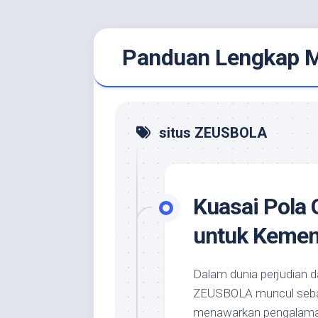
Skip
Panduan Lengkap Ma
to
content
situs ZEUSBOLA
Kuasai Pola G
untuk Kemen
Dalam dunia perjudian 
ZEUSBOLA muncul sebag
menawarkan pengalaman