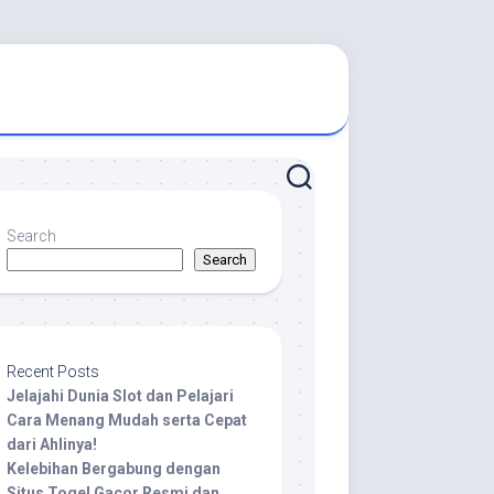
Search
Search
Recent Posts
Jelajahi Dunia Slot dan Pelajari
Cara Menang Mudah serta Cepat
dari Ahlinya!
Kelebihan Bergabung dengan
Situs Togel Gacor Resmi dan