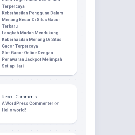
Terpercaya
Keberhasilan Pengguna Dalam
Menang Besar Di Situs Gacor
Terbaru
Langkah Mudah Mendukung
Keberhasilan Menang Di Situs
Gacor Terpercaya
Slot Gacor Online Dengan
Penawaran Jackpot Melimpah
Setiap Hari
Recent Comments
A WordPress Commenter
on
Hello world!