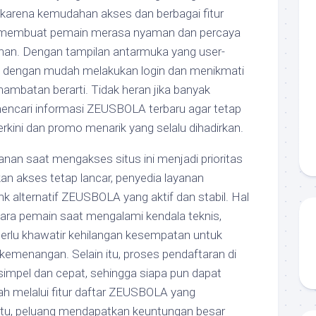
karena kemudahan akses dan berbagai fitur
n, membuat pemain merasa nyaman dan percaya
uhan. Dengan tampilan antarmuka yang user-
at dengan mudah melakukan login dan menikmati
hambatan berarti. Tidak heran jika banyak
mencari informasi ZEUSBOLA terbaru agar tetap
erkini dan promo menarik yang selalu dihadirkan.
n saat mengakses situs ini menjadi prioritas
n akses tetap lancar, penyedia layanan
nk alternatif ZEUSBOLA yang aktif dan stabil. Hal
ara pemain saat mengalami kendala teknis,
perlu khawatir kehilangan kesempatan untuk
emenangan. Selain itu, proses pendaftaran di
 simpel dan cepat, sehingga siapa pun dapat
 melalui fitur daftar ZEUSBOLA yang
itu, peluang mendapatkan keuntungan besar