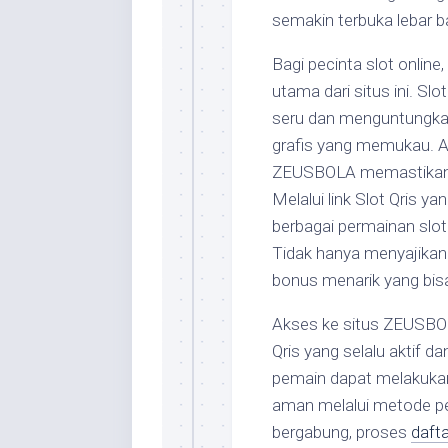
semakin terbuka lebar 
Bagi pecinta slot online
utama dari situs ini. S
seru dan menguntungkan,
grafis yang memukau. A
ZEUSBOLA memastikan se
Melalui link Slot Qris y
berbagai permainan slot
Tidak hanya menyajikan 
bonus menarik yang bis
Akses ke situs ZEUSBOL
Qris yang selalu aktif d
pemain dapat melakukan
aman melalui metode pe
bergabung, proses
dafta