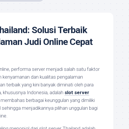
hailand: Solusi Terbaik
aman Judi Online Cepat
nline, performa server menjadi salah satu faktor
n kenyamanan dan kualitas pengalaman
han terbaik yang kini banyak diminati oleh para
a, khususnya Indonesia, adalah
slot server
kan membahas berbagai keunggulan yang dimiliki
nd sehingga menjadikannya pilihan unggulan bagi
ine.
ing menonjol dari slot server Thailand adalah