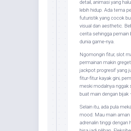
detail, animasi yang hal
lebih hidup. Ada tema p
futuristik yang cocok b
visual dan aesthetic. 
cerita sehingga pemain 
dunia game-nya.
Ngomongin fitur, slot ma
permainan makin greget. 
jackpot progresif yang 
fitur-fitur kayak gini, 
meski modalnya nggak se
buat main dengan bijak 
Selain itu, ada pula mek
mood. Mau main aman dan
adrenalin tinggi dengan h
bisa jadi pilihan. Fleksi