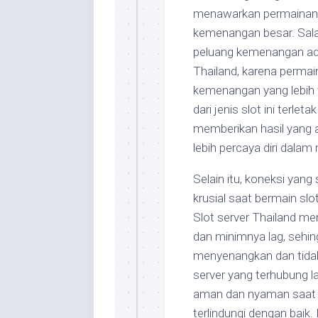
menawarkan permainan m
kemenangan besar. Sala
peluang kemenangan ada
Thailand, karena permai
kemenangan yang lebih 
dari jenis slot ini terl
memberikan hasil yang 
lebih percaya diri dalam
Selain itu, koneksi yang
krusial saat bermain slo
Slot server Thailand m
dan minimnya lag, sehi
menyenangkan dan tidak
server yang terhubung l
aman dan nyaman saat m
terlindungi dengan baik.