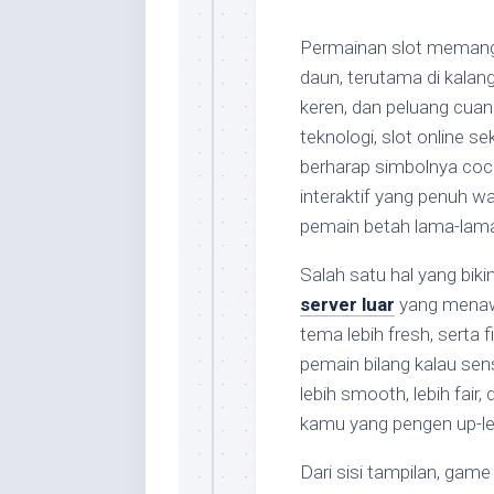
Permainan slot memang j
daun, terutama di kalan
keren, dan peluang cua
teknologi, slot online 
berharap simbolnya coc
interaktif yang penuh wa
pemain betah lama-lam
Salah satu hal yang biki
server luar
yang menawar
tema lebih fresh, serta 
pemain bilang kalau sen
lebih smooth, lebih fair
kamu yang pengen up-le
Dari sisi tampilan, gam