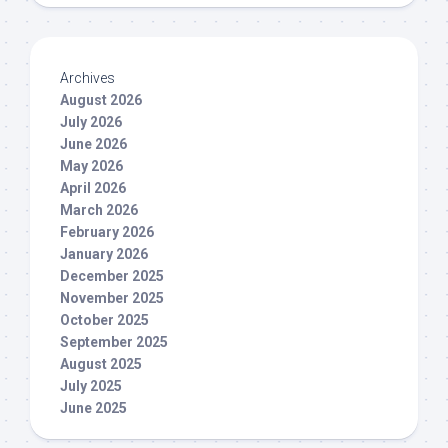
Archives
August 2026
July 2026
June 2026
May 2026
April 2026
March 2026
February 2026
January 2026
December 2025
November 2025
October 2025
September 2025
August 2025
July 2025
June 2025