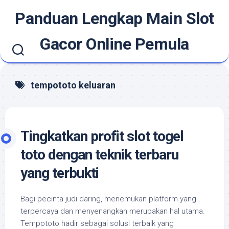
Skip
Panduan Lengkap Main Slot
to
content
Gacor Online Pemula
tempototo keluaran
Tingkatkan profit slot togel
toto dengan teknik terbaru
yang terbukti
Bagi pecinta judi daring, menemukan platform yang
terpercaya dan menyenangkan merupakan hal utama.
Tempototo hadir sebagai solusi terbaik yang