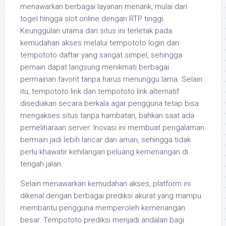
menawarkan berbagai layanan menarik, mulai dari
togel hingga slot online dengan RTP tinggi.
Keunggulan utama dari situs ini terletak pada
kemudahan akses melalui tempototo login dan
tempototo daftar yang sangat simpel, sehingga
pemain dapat langsung menikmati berbagai
permainan favorit tanpa harus menunggu lama. Selain
itu, tempototo link dan tempototo link alternatif
disediakan secara berkala agar pengguna tetap bisa
mengakses situs tanpa hambatan, bahkan saat ada
pemeliharaan server. Inovasi ini membuat pengalaman
bermain jadi lebih lancar dan aman, sehingga tidak
perlu khawatir kehilangan peluang kemenangan di
tengah jalan.
Selain menawarkan kemudahan akses, platform ini
dikenal dengan berbagai prediksi akurat yang mampu
membantu pengguna memperoleh kemenangan
besar. Tempototo prediksi menjadi andalan bagi