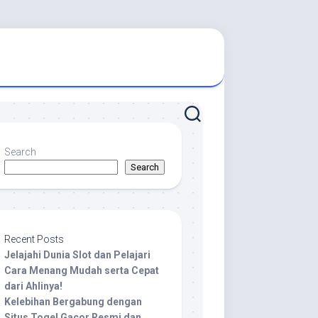
Search
Search
Recent Posts
Jelajahi Dunia Slot dan Pelajari
Cara Menang Mudah serta Cepat
dari Ahlinya!
Kelebihan Bergabung dengan
Situs Togel Gacor Resmi dan