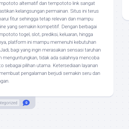
mpototo alternatif dan tempototo link sangat
kan kelangsungan permainan. Situs ini terus
arui fitur sehingga tetap relevan dan mampu
nline yang semakin kompetitif. Dengan berbagai
mpototo togel, slot, prediksi, keluaran, hingga
nya, platform ini mampu memenuhi kebutuhan
Jadi, bagi yang ingin merasakan sensasi taruhan
 menguntungkan, tidak ada salahnya mencoba
sebagai pilihan utama. Ketersediaan layanan
 membuat pengalaman berjudi semakin seru dan
gan.
tegorized
0