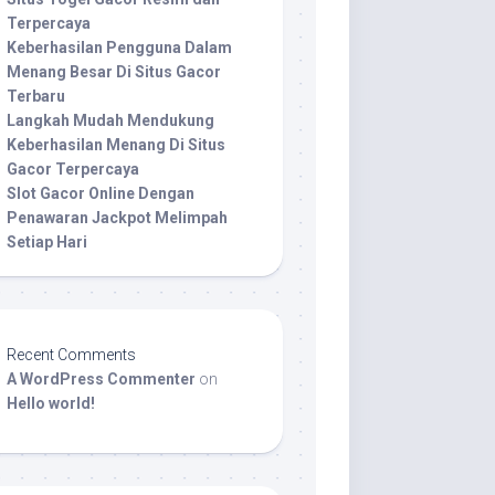
Terpercaya
Keberhasilan Pengguna Dalam
Menang Besar Di Situs Gacor
Terbaru
Langkah Mudah Mendukung
Keberhasilan Menang Di Situs
Gacor Terpercaya
Slot Gacor Online Dengan
Penawaran Jackpot Melimpah
Setiap Hari
Recent Comments
A WordPress Commenter
on
Hello world!