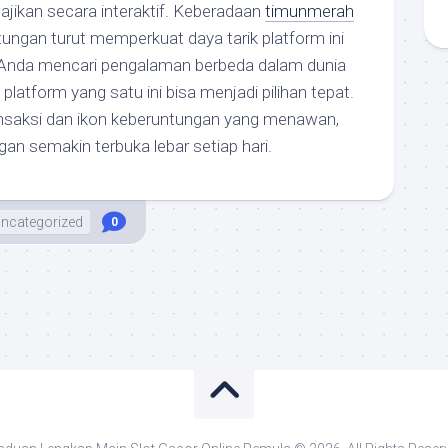
ajikan secara interaktif. Keberadaan
timunmerah
ungan turut memperkuat daya tarik platform ini
 Anda mencari pengalaman berbeda dalam dunia
 platform yang satu ini bisa menjadi pilihan tepat.
saksi dan ikon keberuntungan yang menawan,
an semakin terbuka lebar setiap hari.
ncategorized
0