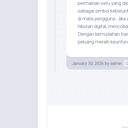
permainan seru yang dis
sebagai simbol keberunt
di mata pengguna. Jika
hiburan digital, mencoba
Dengan kemudahan tran
peluang meraih keuntung
January 30, 2026
by
admin
U