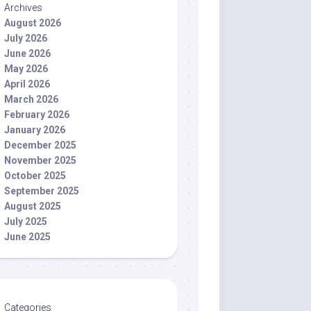
Archives
August 2026
July 2026
June 2026
May 2026
April 2026
March 2026
February 2026
January 2026
December 2025
November 2025
October 2025
September 2025
August 2025
July 2025
June 2025
Categories