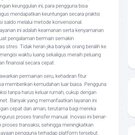
gan keunggulan ini, para pengguna bisa
ligus mendapatkan keuntungan secara praktis
si saldo melalui metode konvensional.
layanan ini adalah keamanan serta kenyamanan
uat pengalaman bermain semakin
stres. Tidak heran jika banyak orang beralih ke
k mengisi waktu luang sekaligus meraih peluang
 finansial secara cepat.
warkan permainan seru, kehadiran fitur
lsa memberikan kemudahan luar biasa. Pengguna
ksi tanpa harus keluar rumah, cukup dengan
rnet. Banyak yang memanfaatkan layanan ini
ngan cepat dan aman, terutama bagi mereka
engurus proses transfer manual. Inovasi ini benar-
proses transaksi, sehingga meningkatkan
yaan pengguna terhadap platform tersebut.