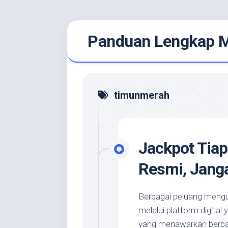
Skip
Panduan Lengkap Ma
to
content
timunmerah
Jackpot Tiap 
Resmi, Jang
Berbagai peluang mengu
melalui platform digital
yang menawarkan berbag