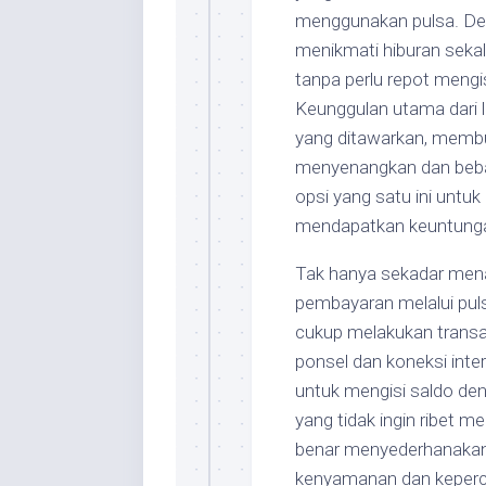
menggunakan pulsa. Den
menikmati hiburan seka
tanpa perlu repot mengi
Keunggulan utama dari 
yang ditawarkan, memb
menyenangkan dan bebas 
opsi yang satu ini untu
mendapatkan keuntungan
Tak hanya sekadar mena
pembayaran melalui pu
cukup melakukan transa
ponsel dan koneksi inte
untuk mengisi saldo de
yang tidak ingin ribet m
benar menyederhanakan 
kenyamanan dan keperca