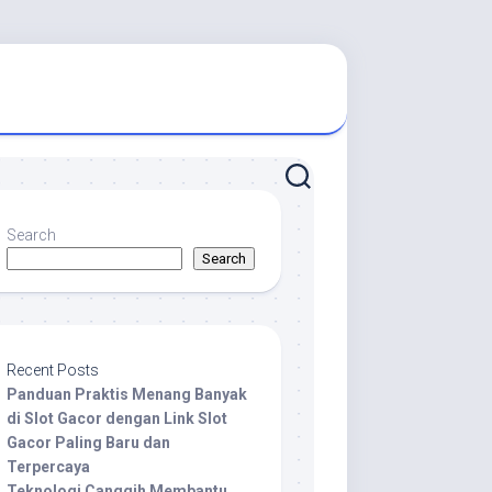
Search
Search
Recent Posts
Panduan Praktis Menang Banyak
di Slot Gacor dengan Link Slot
Gacor Paling Baru dan
Terpercaya
Teknologi Canggih Membantu