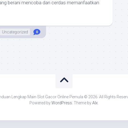
yang berani mencoba dan cerdas memanfaatkan
Uncategorized
0
duan Lengkap Main Slot Gacor Online Pemula © 2026. All Rights Reser
Powered by
WordPress
. Theme by
Alx
.