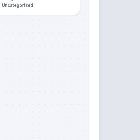
Uncategorized