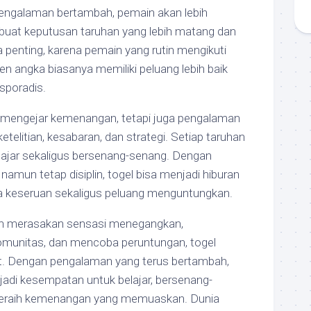
 pengalaman bertambah, pemain akan lebih
buat keputusan taruhan yang lebih matang dan
a penting, karena pemain yang rutin mengikuti
 angka biasanya memiliki peluang lebih baik
sporadis.
 mengejar kemenangan, tetapi juga pengalaman
elitian, kesabaran, dan strategi. Setiap taruhan
ajar sekaligus bersenang-senang. Dengan
namun tetap disiplin, togel bisa menjadi hiburan
keseruan sekaligus peluang menguntungkan.
gin merasakan sensasi menegangkan,
komunitas, dan mencoba peruntungan, togel
pat. Dengan pengalaman yang terus bertambah,
jadi kesempatan untuk belajar, bersenang-
eraih kemenangan yang memuaskan. Dunia