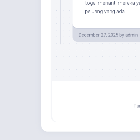
togel menanti mereka 
peluang yang ada.
December 27, 2025
by
admin
Pan