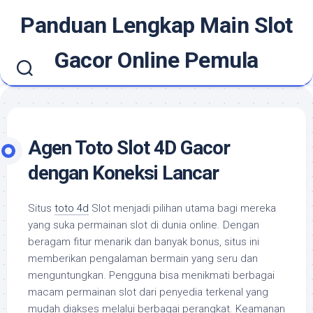
Skip
Panduan Lengkap Main Slot
to
content
Gacor Online Pemula
Agen Toto Slot 4D Gacor
dengan Koneksi Lancar
Situs
toto 4d
Slot menjadi pilihan utama bagi mereka
yang suka permainan slot di dunia online. Dengan
beragam fitur menarik dan banyak bonus, situs ini
memberikan pengalaman bermain yang seru dan
menguntungkan. Pengguna bisa menikmati berbagai
macam permainan slot dari penyedia terkenal yang
mudah diakses melalui berbagai perangkat. Keamanan