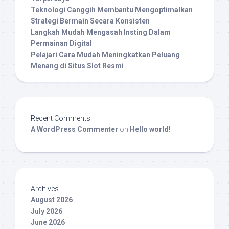
Teknologi Canggih Membantu Mengoptimalkan
Strategi Bermain Secara Konsisten
Langkah Mudah Mengasah Insting Dalam
Permainan Digital
Pelajari Cara Mudah Meningkatkan Peluang
Menang di Situs Slot Resmi
Recent Comments
A WordPress Commenter
on
Hello world!
Archives
August 2026
July 2026
June 2026