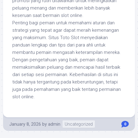
promosi yang rutin ditawarkan untuk meningkatkan
peluang menang dan memberikan lebih banyak
keseruan saat bermain slot online.
Penting bagi pemain untuk memahami aturan dan
strategi yang tepat agar dapat meraih kemenangan
yang maksimum. Situs Toto Slot menyediakan
panduan lengkap dan tips dari para ahli untuk
membantu pemain mengasah keterampilan mereka.
Dengan pengetahuan yang baik, pemain dapat
memaksimalkan peluang dan mencapai hasil terbaik
dari setiap sesi permainan. Keberhasilan di situs ini
tidak hanya tergantung pada keberuntungan, tetapi
juga pada pemahaman yang baik tentang permainan
slot online.
January 8, 2026
by
admin
Uncategorized
0