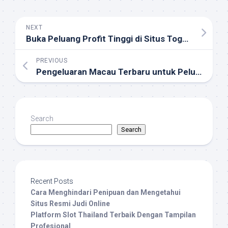
NEXT
Buka Peluang Profit Tinggi di Situs Togel Online
PREVIOUS
Pengeluaran Macau Terbaru untuk Peluang Lebih Besar
Search
Search
Recent Posts
Cara Menghindari Penipuan dan Mengetahui
Situs Resmi Judi Online
Platform Slot Thailand Terbaik Dengan Tampilan
Profesional