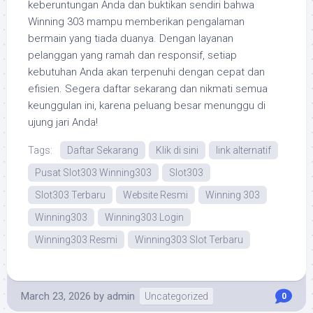
keberuntungan Anda dan buktikan sendiri bahwa
Winning 303 mampu memberikan pengalaman
bermain yang tiada duanya. Dengan layanan
pelanggan yang ramah dan responsif, setiap
kebutuhan Anda akan terpenuhi dengan cepat dan
efisien. Segera daftar sekarang dan nikmati semua
keunggulan ini, karena peluang besar menunggu di
ujung jari Anda!
Tags:
Daftar Sekarang
Klik di sini
link alternatif
Pusat Slot303 Winning303
Slot303
Slot303 Terbaru
Website Resmi
Winning 303
Winning303
Winning303 Login
Winning303 Resmi
Winning303 Slot Terbaru
March 23, 2026
by
admin
Uncategorized
0