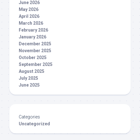
June 2026
May 2026
April 2026
March 2026
February 2026
January 2026
December 2025
November 2025
October 2025
September 2025
August 2025
July 2025
June 2025
Categories
Uncategorized