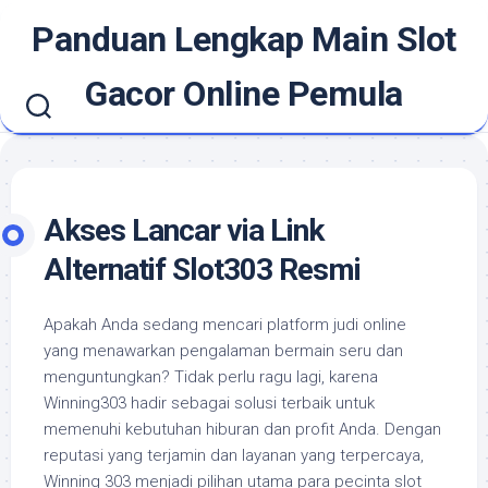
Skip
Panduan Lengkap Main Slot
to
content
Gacor Online Pemula
Akses Lancar via Link
Alternatif Slot303 Resmi
Apakah Anda sedang mencari platform judi online
yang menawarkan pengalaman bermain seru dan
menguntungkan? Tidak perlu ragu lagi, karena
Winning303 hadir sebagai solusi terbaik untuk
memenuhi kebutuhan hiburan dan profit Anda. Dengan
reputasi yang terjamin dan layanan yang terpercaya,
Winning 303 menjadi pilihan utama para pecinta slot