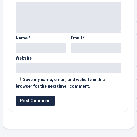
Name
*
Email
*
Website
Save my name, email, and website in this
browser for the next time I comment.