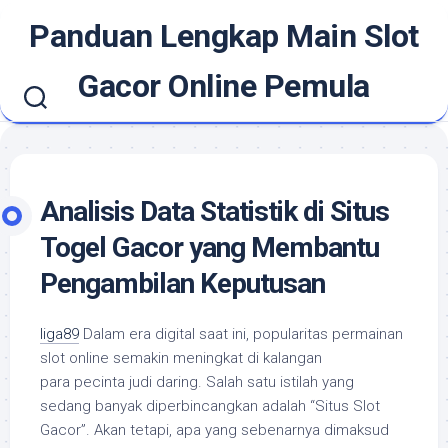
Skip
Panduan Lengkap Main Slot
to
content
Gacor Online Pemula
Analisis Data Statistik di Situs
Togel Gacor yang Membantu
Pengambilan Keputusan
liga89
Dalam era digital saat ini, popularitas permainan
slot online semakin meningkat di kalangan
para pecinta judi daring. Salah satu istilah yang
sedang banyak diperbincangkan adalah “Situs Slot
Gacor”. Akan tetapi, apa yang sebenarnya dimaksud