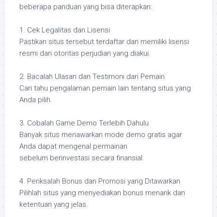
beberapa panduan yang bisa diterapkan:
1. Cek Legalitas dan Lisensi
Pastikan situs tersebut terdaftar dan memiliki lisensi
resmi dari otoritas perjudian yang diakui.
2. Bacalah Ulasan dan Testimoni dari Pemain
Cari tahu pengalaman pemain lain tentang situs yang
Anda pilih.
3. Cobalah Game Demo Terlebih Dahulu
Banyak situs menawarkan mode demo gratis agar
Anda dapat mengenal permainan
sebelum berinvestasi secara finansial.
4. Periksalah Bonus dan Promosi yang Ditawarkan
Pilihlah situs yang menyediakan bonus menarik dan
ketentuan yang jelas.