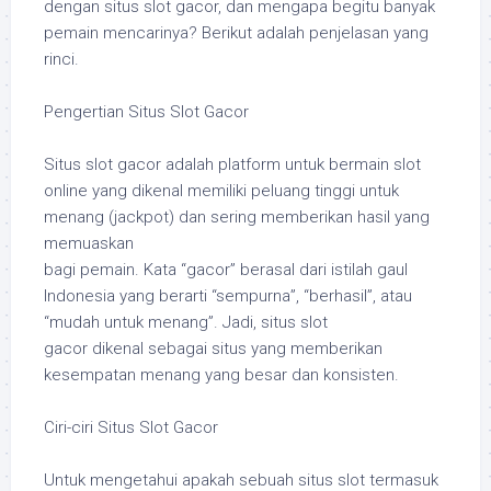
dengan situs slot gacor, dan mengapa begitu banyak
pemain mencarinya? Berikut adalah penjelasan yang
rinci.
Pengertian Situs Slot Gacor
Situs slot gacor adalah platform untuk bermain slot
online yang dikenal memiliki peluang tinggi untuk
menang (jackpot) dan sering memberikan hasil yang
memuaskan
bagi pemain. Kata “gacor” berasal dari istilah gaul
Indonesia yang berarti “sempurna”, “berhasil”, atau
“mudah untuk menang”. Jadi, situs slot
gacor dikenal sebagai situs yang memberikan
kesempatan menang yang besar dan konsisten.
Ciri-ciri Situs Slot Gacor
Untuk mengetahui apakah sebuah situs slot termasuk