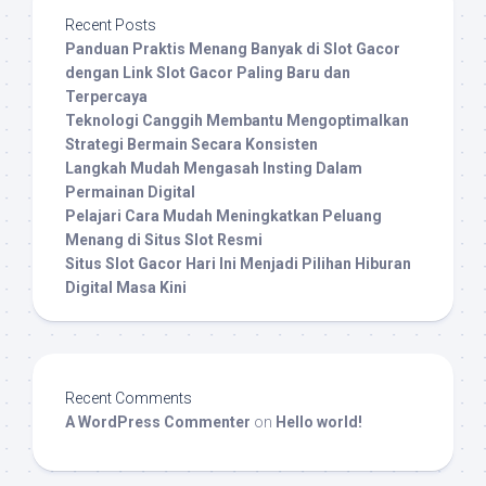
Recent Posts
Panduan Praktis Menang Banyak di Slot Gacor
dengan Link Slot Gacor Paling Baru dan
Terpercaya
Teknologi Canggih Membantu Mengoptimalkan
Strategi Bermain Secara Konsisten
Langkah Mudah Mengasah Insting Dalam
Permainan Digital
Pelajari Cara Mudah Meningkatkan Peluang
Menang di Situs Slot Resmi
Situs Slot Gacor Hari Ini Menjadi Pilihan Hiburan
Digital Masa Kini
Recent Comments
A WordPress Commenter
on
Hello world!