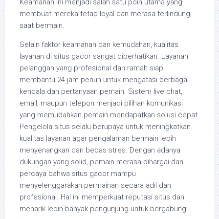
Keamanan ini menjadi salah satu poin utama yang
membuat mereka tetap loyal dan merasa terlindungi
saat bermain.
Selain faktor keamanan dan kemudahan, kualitas
layanan di situs gacor sangat diperhatikan. Layanan
pelanggan yang profesional dan ramah siap
membantu 24 jam penuh untuk mengatasi berbagai
kendala dan pertanyaan pemain. Sistem live chat,
email, maupun telepon menjadi pilihan komunikasi
yang memudahkan pemain mendapatkan solusi cepat.
Pengelola situs selalu berupaya untuk meningkatkan
kualitas layanan agar pengalaman bermain lebih
menyenangkan dan bebas stres. Dengan adanya
dukungan yang solid, pemain merasa dihargai dan
percaya bahwa situs gacor mampu
menyelenggarakan permainan secara adil dan
profesional. Hal ini memperkuat reputasi situs dan
menarik lebih banyak pengunjung untuk bergabung.