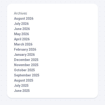
Archives
August 2026
July 2026
June 2026
May 2026
April 2026
March 2026
February 2026
January 2026
December 2025
November 2025
October 2025
September 2025
August 2025
July 2025
June 2025