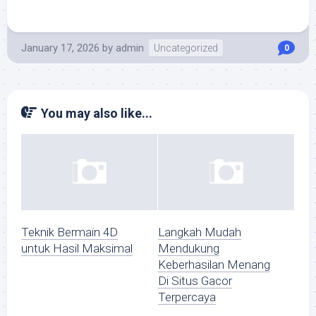
January 17, 2026
by
admin
Uncategorized
0
You may also like...
Teknik Bermain 4D
Langkah Mudah
untuk Hasil Maksimal
Mendukung
Keberhasilan Menang
Di Situs Gacor
Terpercaya