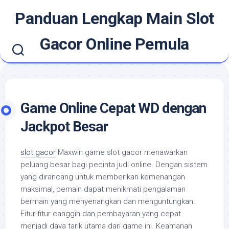
Skip
Panduan Lengkap Main Slot
to
content
Gacor Online Pemula
Game Online Cepat WD dengan
Jackpot Besar
slot gacor
Maxwin game slot gacor menawarkan
peluang besar bagi pecinta judi online. Dengan sistem
yang dirancang untuk memberikan kemenangan
maksimal, pemain dapat menikmati pengalaman
bermain yang menyenangkan dan menguntungkan.
Fitur-fitur canggih dan pembayaran yang cepat
menjadi daya tarik utama dari game ini. Keamanan