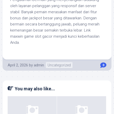
oleh layanan pelanggan yang responsif dan server
stabil. Banyak pemain merasakan manfaat dari fitur
bonus dan jackpot besar yang ditawarkan. Dengan
bermain secara bertanggung jawab, peluang meraih
kemenangan besar semakin terbuka lebar. Link
maxwin game slot gacor menjadi kunci keberhasilan
Anda.
April 2, 2026
by
admin
Uncategorized
0
You may also like...