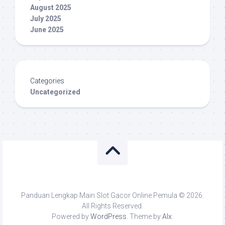
August 2025
July 2025
June 2025
Categories
Uncategorized
Panduan Lengkap Main Slot Gacor Online Pemula © 2026.
All Rights Reserved.
Powered by
WordPress
. Theme by
Alx
.