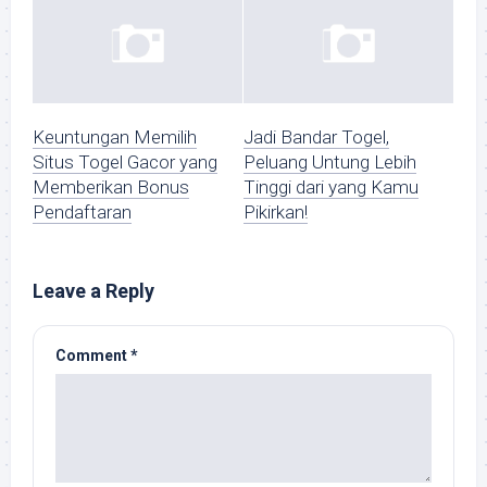
Keuntungan Memilih
Jadi Bandar Togel,
Situs Togel Gacor yang
Peluang Untung Lebih
Memberikan Bonus
Tinggi dari yang Kamu
Pendaftaran
Pikirkan!
Leave a Reply
Comment
*