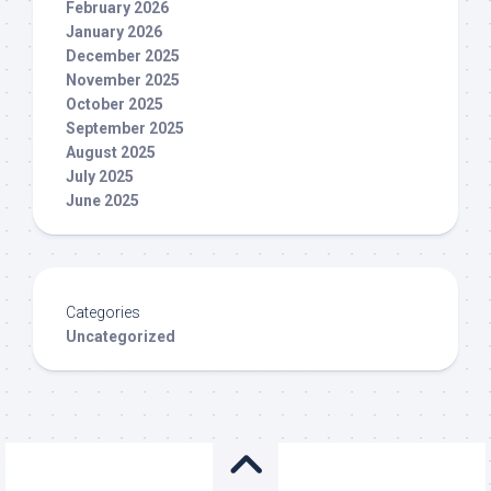
February 2026
January 2026
December 2025
November 2025
October 2025
September 2025
August 2025
July 2025
June 2025
Categories
Uncategorized