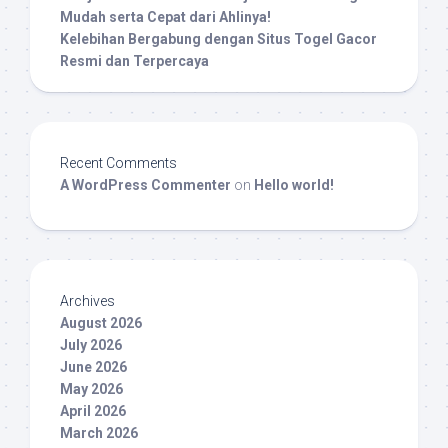
Mudah serta Cepat dari Ahlinya!
Kelebihan Bergabung dengan Situs Togel Gacor
Resmi dan Terpercaya
Recent Comments
A WordPress Commenter
on
Hello world!
Archives
August 2026
July 2026
June 2026
May 2026
April 2026
March 2026