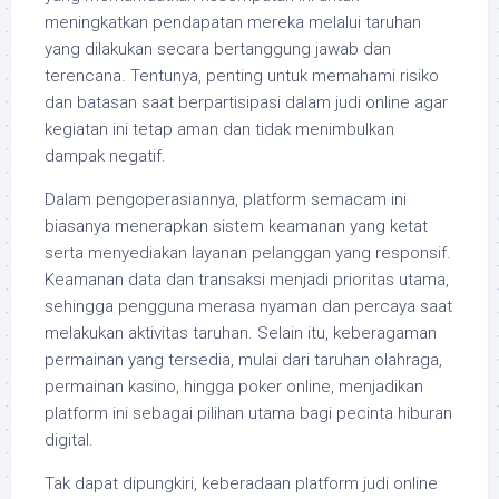
meningkatkan pendapatan mereka melalui taruhan
yang dilakukan secara bertanggung jawab dan
terencana. Tentunya, penting untuk memahami risiko
dan batasan saat berpartisipasi dalam judi online agar
kegiatan ini tetap aman dan tidak menimbulkan
dampak negatif.
Dalam pengoperasiannya, platform semacam ini
biasanya menerapkan sistem keamanan yang ketat
serta menyediakan layanan pelanggan yang responsif.
Keamanan data dan transaksi menjadi prioritas utama,
sehingga pengguna merasa nyaman dan percaya saat
melakukan aktivitas taruhan. Selain itu, keberagaman
permainan yang tersedia, mulai dari taruhan olahraga,
permainan kasino, hingga poker online, menjadikan
platform ini sebagai pilihan utama bagi pecinta hiburan
digital.
Tak dapat dipungkiri, keberadaan platform judi online