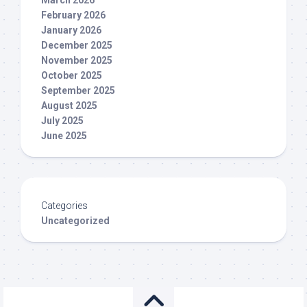
March 2026
February 2026
January 2026
December 2025
November 2025
October 2025
September 2025
August 2025
July 2025
June 2025
Categories
Uncategorized