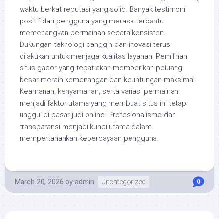
waktu berkat reputasi yang solid. Banyak testimoni
positif dari pengguna yang merasa terbantu
memenangkan permainan secara konsisten.
Dukungan teknologi canggih dan inovasi terus
dilakukan untuk menjaga kualitas layanan. Pemilihan
situs gacor yang tepat akan memberikan peluang
besar meraih kemenangan dan keuntungan maksimal.
Keamanan, kenyamanan, serta variasi permainan
menjadi faktor utama yang membuat situs ini tetap
unggul di pasar judi online. Profesionalisme dan
transparansi menjadi kunci utama dalam
mempertahankan kepercayaan pengguna.
March 20, 2026
by
admin
Uncategorized
0