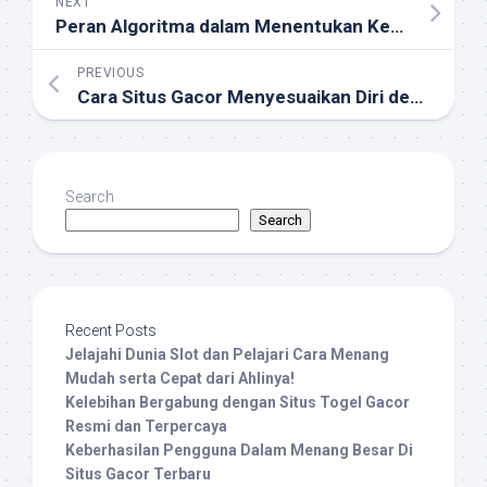
NEXT
Peran Algoritma dalam Menentukan Keberhasilan Situs Gacor
PREVIOUS
Cara Situs Gacor Menyesuaikan Diri dengan Perubahan Regulasi Pemerintah
Search
Search
Recent Posts
Jelajahi Dunia Slot dan Pelajari Cara Menang
Mudah serta Cepat dari Ahlinya!
Kelebihan Bergabung dengan Situs Togel Gacor
Resmi dan Terpercaya
Keberhasilan Pengguna Dalam Menang Besar Di
Situs Gacor Terbaru