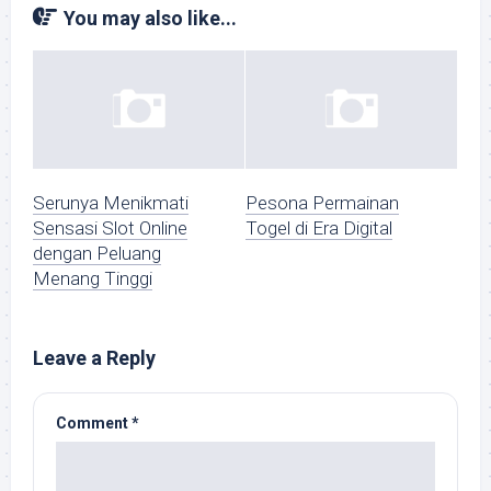
You may also like...
Serunya Menikmati
Pesona Permainan
Sensasi Slot Online
Togel di Era Digital
dengan Peluang
Menang Tinggi
Leave a Reply
Comment
*