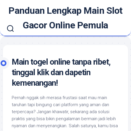
Skip
Panduan Lengkap Main Slot
to
content
Gacor Online Pemula
Main togel online tanpa ribet,
tinggal klik dan dapetin
kemenangan!
Pernah nggak sih merasa frustasi saat mau main
taruhan tapi bingung cari platform yang aman dan
terpercaya? Jangan khawatir, sekarang ada solusi
praktis yang bisa bikin pengalaman bermain jadi lebih
nyaman dan menyenangkan. Salah satunya, kamu bisa