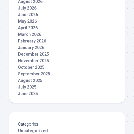
August 2026
July 2026
June 2026
May 2026
April 2026
March 2026
February 2026
January 2026
December 2025
November 2025
October 2025
September 2025
August 2025
July 2025
June 2025
Categories
Uncategorized