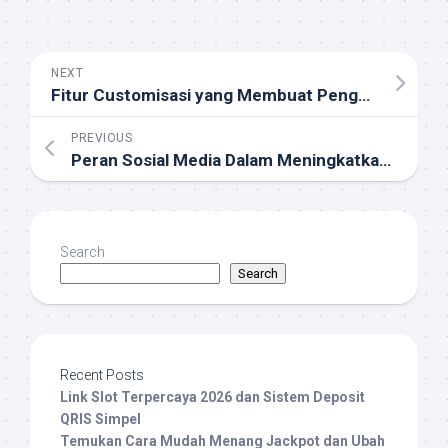
NEXT
Fitur Customisasi yang Membuat Pengguna Lebih Nyaman di Situs Gacor
PREVIOUS
Peran Sosial Media Dalam Meningkatkan Popularitas Situs Gacor
Search
Search
Recent Posts
Link Slot Terpercaya 2026 dan Sistem Deposit
QRIS Simpel
Temukan Cara Mudah Menang Jackpot dan Ubah