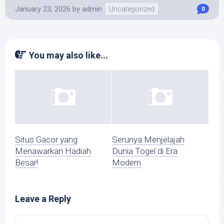
January 23, 2026
by
admin
Uncategorized
0
You may also like...
Situs Gacor yang
Serunya Menjelajah
Menawarkan Hadiah
Dunia Togel di Era
Besar!
Modern
Leave a Reply