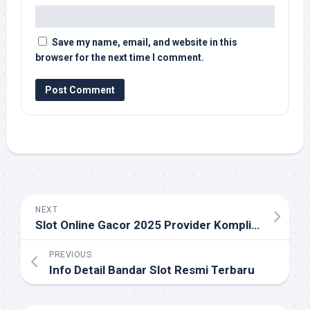
Save my name, email, and website in this
browser for the next time I comment.
NEXT
Slot Online Gacor 2025 Provider Komplit Full Service
PREVIOUS
Info Detail Bandar Slot Resmi Terbaru