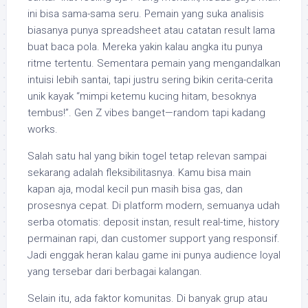
ini bisa sama-sama seru. Pemain yang suka analisis
biasanya punya spreadsheet atau catatan result lama
buat baca pola. Mereka yakin kalau angka itu punya
ritme tertentu. Sementara pemain yang mengandalkan
intuisi lebih santai, tapi justru sering bikin cerita-cerita
unik kayak “mimpi ketemu kucing hitam, besoknya
tembus!”. Gen Z vibes banget—random tapi kadang
works.
Salah satu hal yang bikin togel tetap relevan sampai
sekarang adalah fleksibilitasnya. Kamu bisa main
kapan aja, modal kecil pun masih bisa gas, dan
prosesnya cepat. Di platform modern, semuanya udah
serba otomatis: deposit instan, result real-time, history
permainan rapi, dan customer support yang responsif.
Jadi enggak heran kalau game ini punya audience loyal
yang tersebar dari berbagai kalangan.
Selain itu, ada faktor komunitas. Di banyak grup atau