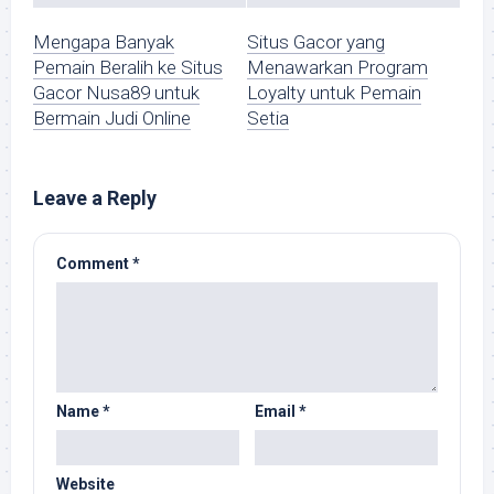
Mengapa Banyak
Situs Gacor yang
Pemain Beralih ke Situs
Menawarkan Program
Gacor Nusa89 untuk
Loyalty untuk Pemain
Bermain Judi Online
Setia
Leave a Reply
Comment
*
Name
*
Email
*
Website