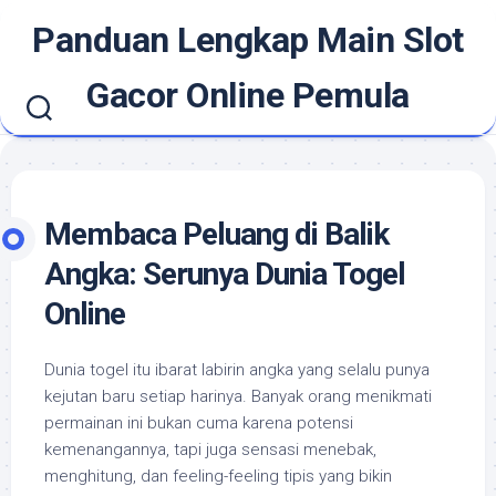
Skip
Panduan Lengkap Main Slot
to
content
Gacor Online Pemula
Membaca Peluang di Balik
Angka: Serunya Dunia Togel
Online
Dunia togel itu ibarat labirin angka yang selalu punya
kejutan baru setiap harinya. Banyak orang menikmati
permainan ini bukan cuma karena potensi
kemenangannya, tapi juga sensasi menebak,
menghitung, dan feeling-feeling tipis yang bikin